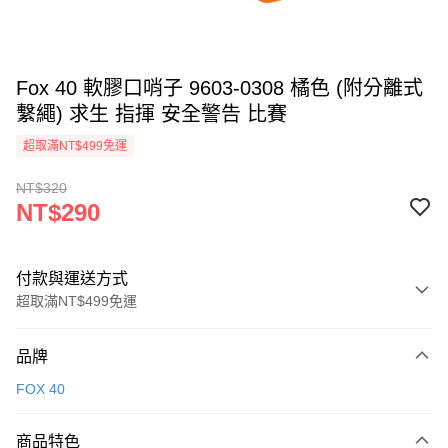
Fox 40 軟膠口哨子 9603-0308 橘色 (附分離式
繫繩) 求生 指揮 安全警告 比賽
超取滿NT$499免運
NT$320
NT$290
付款與運送方式
超取滿NT$499免運
付款方式
品牌
信用卡一次付款
FOX 40
超商取貨付款
商品特色
LINE Pay