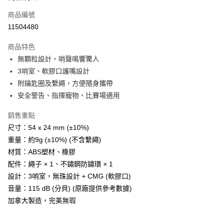
商品編號
Apple Pay
11504480
街口支付
商品特色
悠遊付
無顆粒設計，哨聲鳴響驚人
Google Pay
3哨室、軟膠口護嘴設計
附鑰匙圈及繫繩，方便隨身攜帶
全盈+PAY
安全警告、指揮寵物、比賽場適用
AFTEE先享後付
銷售重點
相關說明
尺寸：54 x 24 mm (±10%)
【關於「AFTEE先享後付」】
ATM付款
AFTEE先享後付是「在收到商品之後才付款」的支付方式。 讓您購物簡單
重量：約9g (±10%) (不含繫繩)
便利好安心！
材質：ABS塑材、橡膠
貨到付款
１．簡單：不需註冊會員、不需綁卡、不需儲值。
２．便利：只要手機號碼，簡訊認證，即可結帳。
配件：繩子 × 1、不鏽鋼防鏽環 × 1
３．安心：先確認商品／服務後，再付款。
設計：3哨室，無珠設計 + CMG (軟膠口)
運送方式
音量：115 dB (分貝) (原廠提供參考數據)
【「AFTEE先享後付」結帳流程】
全家取貨付款
１．於結帳方式選擇「AFTEE先享後付」後，將跳轉至「AFTEE先享後付」
加拿大製造，完美無瑕
每筆NT$60，滿NT$499(含以上)免運費
結帳頁面，進行簡訊認證並確認金額後，即可完成結帳。
２．訂單成立數日內，您將收到繳費通知簡訊。