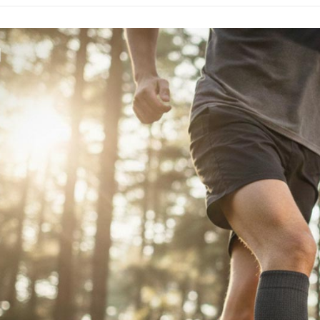
每筆NT$1
付客戶支
付款後門
【注意事
免運費
１．透過由
交易，需
貨到付款
求債權轉
２．關於
每筆NT$1
https://aft
３．未成
「AFTE
任。
４．使用「
即時審查
結果請求
５．嚴禁
形，恩沛
動。