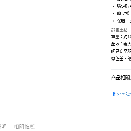
穩定貼
Google Pa
腳尖採
全盈+PAY
保暖、
AFTEE先
銷售重點
相關說明
重量：約13
【關於「A
產地：義
ATM付款
AFTEE
網頁商品
便利好安
貨到付款
１．簡單
微色差，
２．便利
３．安心
運送方式
商品相關分
【「AFT
１．於結帳
全家取貨
►《 機能配件
付」結帳
分享
每筆NT$6
２．訂單
►《 商品
３．收到繳
／ATM／
7-11取貨
❒ --- 品 
※ 請注意
每筆NT$6
絡購買商品
►《 滑雪/雪
先享後付
宅配
※ 交易是
說明
相關推薦
是否繳費成