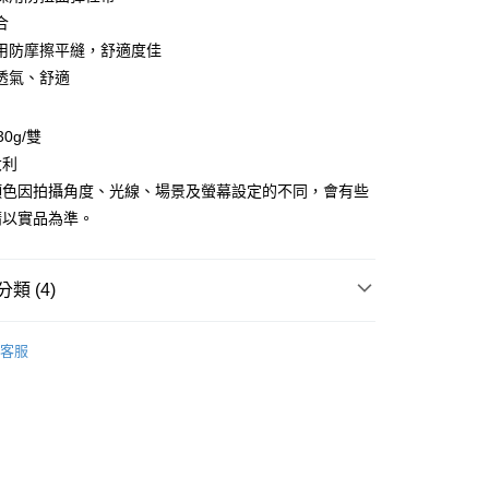
合
y
用防摩擦平縫，舒適度佳
透氣、舒適
享後付
0g/雙
FTEE先享後付」】
大利
先享後付是「在收到商品之後才付款」的支付方式。 讓您購物簡單
顏色因拍攝角度、光線、場景及螢幕設定的不同，會有些
心！
：不需註冊會員、不需綁卡、不需儲值。
請以實品為準。
：只要手機號碼，簡訊認證，即可結帳。
：先確認商品／服務後，再付款。
類 (4)
EE先享後付」結帳流程】
方式選擇「AFTEE先享後付」後，將跳轉至「AFTEE先享後
付款
 》Accessories
頁面，進行簡訊認證並確認金額後，即可完成結帳。
機能襪款
排汗襪/登山健行襪
客服
0，滿NT$499(含以上)免運費
成立數日內，您將收到繳費通知簡訊。
總覽 》
費通知簡訊後14天內，點擊此簡訊中的連結，可透過四大超商
網路銀行／等多元方式進行付款，方視為交易完成。
付款
牌 分 類 總 覽 --- ❒
MICO 機能運動襪
：結帳手續完成當下不需立刻繳費，但若您需要取消訂單，請聯
0，滿NT$799(含以上)免運費
的店家。未經商家同意取消之訂單仍視為有效，需透過AFTEE
季用品 》Snow / Ice
滑雪襪
繳納相關費用。
否成功請以「AFTEE先享後付 」之結帳頁面顯示為準，若有關於
功／繳費後需取消欲退款等相關疑問，請聯繫「AFTEE先享後