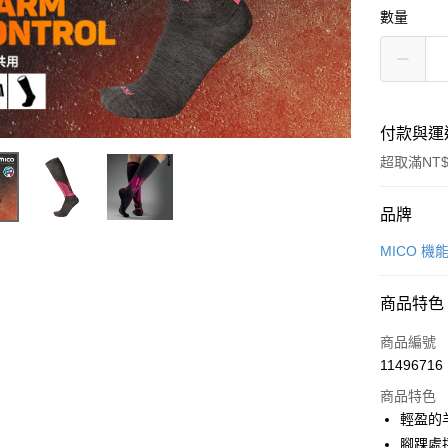
數量
付款與運
超取滿NT$
付款方式
品牌
信用卡一
MICO 機
超商取貨
商品特色
LINE Pay
商品編號
Apple Pay
11496716
商品特色
街口支付
輕盈的
悠遊付
腳踝處