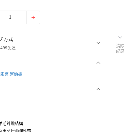
送方式
清除
499免運
紀錄
次付款
能服飾.運動襪
付款
羊毛針織結構
採用防扭曲彈性帶