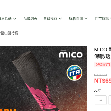
優惠活動
品牌列表
會員權益
購物資訊
門市據點
/登山健行襪
MICO
保暖/透
超取滿NT$
NT$770
NT$6
尺寸
S