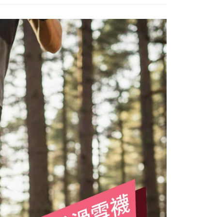
00，滿NT$799(含以上)免運費
援中心」
https://netprotections.freshdesk.com/support/home
市自取
項】
恩沛科技股份有限公司提供之「AFTEE先享後付」服務完成之
依本服務之必要範圍內提供個人資料，並將交易相關給付款項請
讓予恩沛科技股份有限公司。
個人資料處理事宜，請瀏覽以下網址：
30，滿NT$3,000(含以上)免運費
ee.tw/terms/#terms3
年的使用者請事先徵得法定代理人或監護人之同意方可使用
E先享後付」，若未經同意申辦者引起之損失，本公司不負相關責
AFTEE先享後付」時，將依據個別帳號之用戶狀況，依本公司
核予不同之上限額度；若仍有額度不足之情形，本公司將視審查
用戶進行身份認證。
一人註冊多個帳號或使用他人資訊註冊。若發現惡意使用之情
科技股份有限公司將有權停止該用戶之使用額度並採取法律行