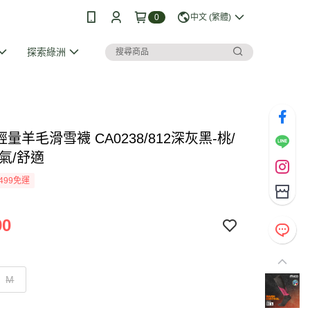
0
中文 (繁體)
探索綠洲
 輕量羊毛滑雪襪 CA0238/812深灰黑-桃/
氣/舒適
499免運
90
M