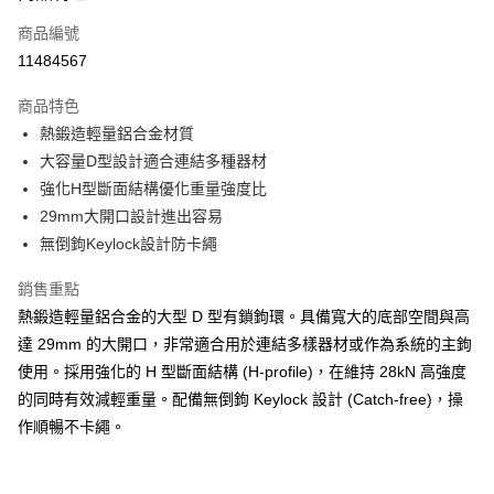
商品編號
Apple Pay
11484567
街口支付
商品特色
悠遊付
熱鍛造輕量鋁合金材質
Google Pay
大容量D型設計適合連結多種器材
強化H型斷面結構優化重量強度比
全盈+PAY
29mm大開口設計進出容易
AFTEE先享後付
無倒鉤Keylock設計防卡繩
相關說明
銷售重點
【關於「AFTEE先享後付」】
ATM付款
AFTEE先享後付是「在收到商品之後才付款」的支付方式。 讓您購物簡單
熱鍛造輕量鋁合金的大型 D 型有鎖鉤環。具備寬大的底部空間與高
便利好安心！
達 29mm 的大開口，非常適合用於連結多樣器材或作為系統的主鉤
１．簡單：不需註冊會員、不需綁卡、不需儲值。
運送方式
２．便利：只要手機號碼，簡訊認證，即可結帳。
使用。採用強化的 H 型斷面結構 (H-profile)，在維持 28kN 高強度
３．安心：先確認商品／服務後，再付款。
全家取貨付款
的同時有效減輕重量。配備無倒鉤 Keylock 設計 (Catch-free)，操
每筆NT$60，滿NT$499(含以上)免運費
作順暢不卡繩。
【「AFTEE先享後付」結帳流程】
１．於結帳方式選擇「AFTEE先享後付」後，將跳轉至「AFTEE先享後付」
7-11取貨付款
結帳頁面，進行簡訊認證並確認金額後，即可完成結帳。
２．訂單成立數日內，您將收到繳費通知簡訊。