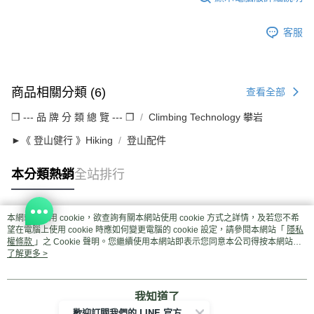
客服
商品相關分類 (6)
查看全部
❒ --- 品 牌 分 類 總 覽 --- ❒
Climbing Technology 攀岩
►《 登山健行 》Hiking
登山配件
本分類熱銷
全站排行
本網站中使用 cookie，欲查詢有關本網站使用 cookie 方式之詳情，及若您不希
熱門標籤
望在電腦上使用 cookie 時應如何變更電腦的 cookie 設定，請參閱本網站「
隱私
權條款
」之 Cookie 聲明。您繼續使用本網站即表示您同意本公司得按本網站使
用條款之 Cookie 聲明使用 cookie。
了解更多 >
我知道了
歡迎訂閱我們的 LINE 官方帳號