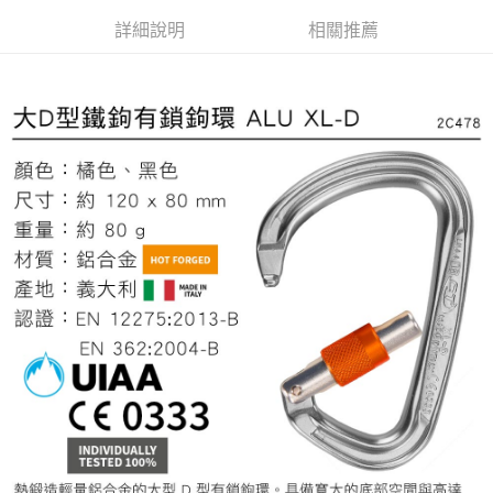
每筆NT$60，滿NT$799(含以上)免運費
３．收到繳費通知簡訊後14天內，點擊此簡訊中的連結，可透過四大超商／
詳細說明
相關推薦
ATM／網路銀行／等多元方式進行付款，方視為交易完成。
宅配
※ 請注意：結帳手續完成當下不需立刻繳費，但若您需要取消訂單，請聯絡
每筆NT$100，滿NT$799(含以上)免運費
購買商品的店家。未經商家同意取消之訂單仍視為有效，需透過AFTEE先享
後付繳納相關費用。
付款後門市自取
※ 交易是否成功請以「AFTEE先享後付 」之結帳頁面顯示為準，若有關於
是否繳費成功／繳費後需取消欲退款等相關疑問，請聯繫「AFTEE先享後付
免運費
客戶支援中心」
https://netprotections.freshdesk.com/support/home
【注意事項】
１．透過由恩沛科技股份有限公司提供之「AFTEE先享後付」服務完成之交
易，需依本服務之必要範圍內提供個人資料，並將交易相關給付款項請求債
權轉讓予恩沛科技股份有限公司。
２．關於個人資料處理事宜，請瀏覽以下網址：
https://aftee.tw/terms/#terms3
３．未成年的使用者請事先徵得法定代理人或監護人之同意方可使用
「AFTEE先享後付」，若未經同意申辦者引起之損失，本公司不負相關責
任。
４．使用「AFTEE先享後付」時，將依據個別帳號之用戶狀況，依本公司即
時審查核予不同之上限額度；若仍有額度不足之情形，本公司將視審查結果
請求用戶進行身份認證。
５．嚴禁一人註冊多個帳號或使用他人資訊註冊。若發現惡意使用之情形，
恩沛科技股份有限公司將有權停止該用戶之使用額度並採取法律行動。