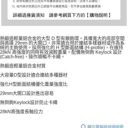
熱鍛造輕量鋁合金的大型 D 型有鎖鉤環。具備寬大的底部空間
與高達 29mm 的大開口，非常適合用於連結多樣器材或作為系
統的主鉤使用。採用強化的 H 型斷面結構 (H-profile)，在維持
28kN 高強度的同時有效減輕重量。配備無倒鉤 Keylock 設計
(Catch-free)，操作順暢不卡繩。
熱鍛造輕量鋁合金材質
大容量D型設計適合連結多種器材
強化H型斷面結構優化重量強度比
29mm大開口設計進出容易
無倒鉤Keylock設計防止卡繩
28kN高強度長軸拉力
顯示電腦版詳細說明