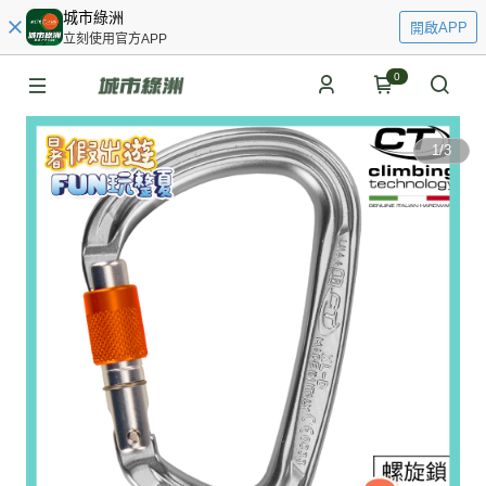
城市綠洲
開啟APP
立刻使用官方APP
0
1
/
3