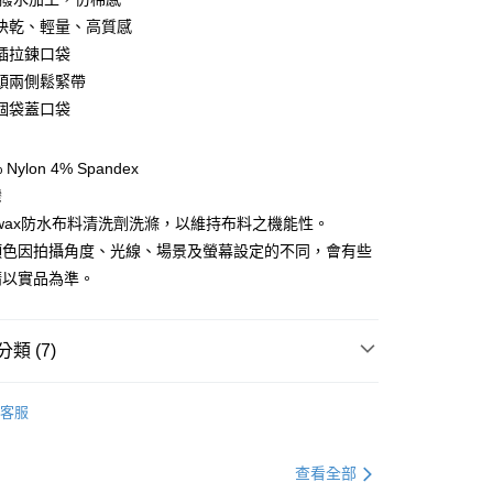
快乾、輕量、高質感
插拉鍊口袋
y
頭兩側鬆緊帶
個袋蓋口袋
享後付
ylon 4% Spandex
FTEE先享後付」】
灣
先享後付是「在收到商品之後才付款」的支付方式。 讓您購物簡單
kwax防水布料清洗劑洗滌，以維持布料之機能性。
心！
：不需註冊會員、不需綁卡、不需儲值。
顏色因拍攝角度、光線、場景及螢幕設定的不同，會有些
：只要手機號碼，簡訊認證，即可結帳。
請以實品為準。
：先確認商品／服務後，再付款。
EE先享後付」結帳流程】
方式選擇「AFTEE先享後付」後，將跳轉至「AFTEE先享後
類 (7)
付款
頁面，進行簡訊認證並確認金額後，即可完成結帳。
0，滿NT$499(含以上)免運費
成立數日內，您將收到繳費通知簡訊。
服飾》MEN
❚ 下身 l 褲子
排汗快乾長褲
費通知簡訊後14天內，點擊此簡訊中的連結，可透過四大超商
客服
網路銀行／等多元方式進行付款，方視為交易完成。
付款
總覽 》
：結帳手續完成當下不需立刻繳費，但若您需要取消訂單，請聯
0，滿NT$799(含以上)免運費
的店家。未經商家同意取消之訂單仍視為有效，需透過AFTEE
定優惠折扣↘福利專區
【服飾折抵】滿額送服飾抵用
查看全部
繳納相關費用。