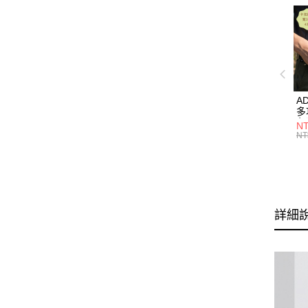
A
多
色】
NT
M
NT
詳細