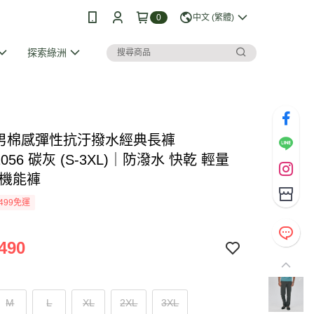
0
中文 (繁體)
探索綠洲
I 男棉感彈性抗汙撥水經典長褲
1056 碳灰 (S-3XL)｜防潑水 快乾 輕量
 機能褲
499免運
490
M
L
XL
2XL
3XL