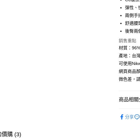
悠遊付
彈性、
兩側手
Google Pa
舒適腰
全盈+PAY
後臀兩
AFTEE先
銷售重點
相關說明
材質：96% N
【關於「A
產地：台
ATM付款
AFTEE
可使用Ni
便利好安
貨到付款
１．簡單
網頁商品
２．便利
微色差，
３．安心
運送方式
【「AFT
１．於結帳
商品相關分
全家取貨
付」結帳
每筆NT$6
２．訂單
►《男機能
３．收到繳
分享
／ATM／
7-11取貨
►《 商品
※ 請注意
每筆NT$6
絡購買商品
❚ 網購限
價購 (3)
先享後付
券專區