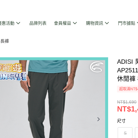
優惠活動
品牌列表
會員權益
購物資訊
門市據點
乾長褲
ADIS
AP251
休閒褲
超取滿NT$
NT$1,690
NT$1,
尺寸
S