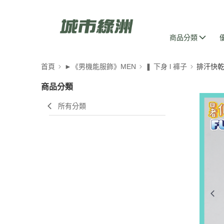
商品分類
首頁
►《男機能服飾》MEN
❚ 下身 l 褲子
排汗快
商品分類
所有分類