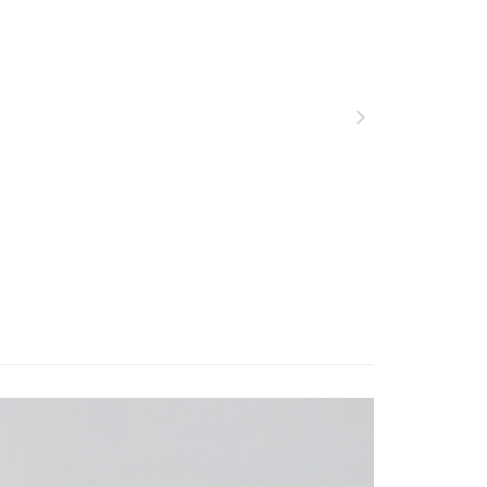
否成功請以「AFTEE先享後付 」之結帳頁面顯示為準，若有關於
功／繳費後需取消欲退款等相關疑問，請聯繫「AFTEE先享後
服飾》功能材質分類
春夏款式
▣ 下身系列 ▣
00，滿NT$799(含以上)免運費
援中心」
https://netprotections.freshdesk.com/support/home
服飾》功能材質分類
春夏款式
撥水彈性
市自取
項】
遊季 🌞 精選品牌折扣
❚ 夏日穿搭必敗🛒Buy
春夏
恩沛科技股份有限公司提供之「AFTEE先享後付」服務完成之
價7折起
依本服務之必要範圍內提供個人資料，並將交易相關給付款項請
讓予恩沛科技股份有限公司。
牌 分 類 總 覽 --- ❒
ADISI
男性 ♦︎ 機能服飾
個人資料處理事宜，請瀏覽以下網址：
30，滿NT$3,000(含以上)免運費
ee.tw/terms/#terms3
年的使用者請事先徵得法定代理人或監護人之同意方可使用
E先享後付」，若未經同意申辦者引起之損失，本公司不負相關責
AFTEE先享後付」時，將依據個別帳號之用戶狀況，依本公司
核予不同之上限額度；若仍有額度不足之情形，本公司將視審查
用戶進行身份認證。
一人註冊多個帳號或使用他人資訊註冊。若發現惡意使用之情
科技股份有限公司將有權停止該用戶之使用額度並採取法律行