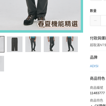
數量
付款與運
超取滿NT$
付款方式
品牌
信用卡一
ADISI
超商取貨
商品特色
LINE Pay
商品編號
Apple Pay
11483777
商品特色
街口支付
C6環