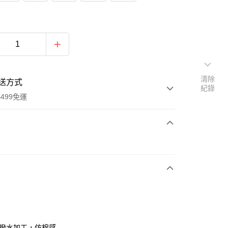
清除
送方式
紀錄
499免運
次付款
付款
保撥水加工，仿棉感