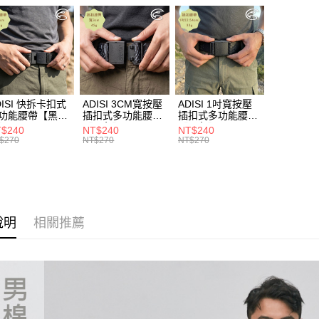
宅配
※ 交易是
是否繳費成
►《機能
每筆NT$1
付客戶支
►《機能
付款後門
【注意事
免運費
❚ 暑假出
１．透過由
服飾單一特
交易，需
貨到付款
求債權轉
DISI 快拆卡扣式
ADISI 3CM寬按壓
ADISI 1吋寬按壓
❒ --- 品 
２．關於
每筆NT$1
功能腰帶【黑
插扣式多功能腰帶
插扣式多功能腰帶
https://aft
AS26038 /
【黑色】AS26047
【黑色】AS26035
$240
NT$240
NT$240
３．未成
IT台灣製
/ MIT台灣製
/ MIT台灣製
$270
NT$270
NT$270
「AFTE
任。
４．使用「
即時審查
結果請求
５．嚴禁
說明
相關推薦
形，恩沛
動。