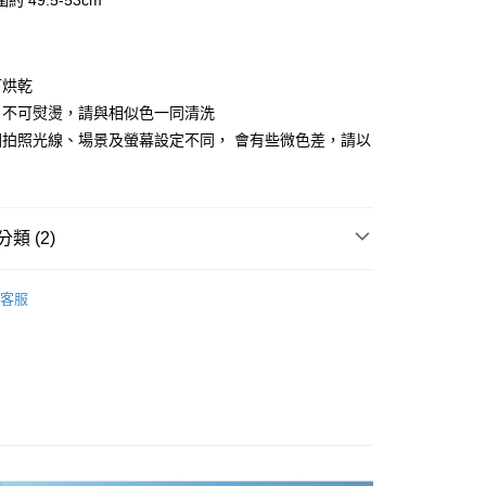
 49.5-53cm
享後付
FTEE先享後付」】
可烘乾
先享後付是「在收到商品之後才付款」的支付方式。 讓您購物簡單
、不可熨燙，請與相似色一同清洗
心！
：不需註冊會員、不需綁卡、不需儲值。
因拍照光線、場景及螢幕設定不同， 會有些微色差，請以
：只要手機號碼，簡訊認證，即可結帳。
。
：先確認商品／服務後，再付款。
EE先享後付」結帳流程】
方式選擇「AFTEE先享後付」後，將跳轉至「AFTEE先享後
類 (2)
付款
頁面，進行簡訊認證並確認金額後，即可完成結帳。
0，滿NT$499(含以上)免運費
成立數日內，您將收到繳費通知簡訊。
牌 分 類 總 覽 --- ❒
BlackStrap 頭巾、機能服飾
費通知簡訊後14天內，點擊此簡訊中的連結，可透過四大超商
客服
網路銀行／等多元方式進行付款，方視為交易完成。
付款
總覽 》
：結帳手續完成當下不需立刻繳費，但若您需要取消訂單，請聯
0，滿NT$799(含以上)免運費
的店家。未經商家同意取消之訂單仍視為有效，需透過AFTEE
繳納相關費用。
否成功請以「AFTEE先享後付 」之結帳頁面顯示為準，若有關於
功／繳費後需取消欲退款等相關疑問，請聯繫「AFTEE先享後
00，滿NT$799(含以上)免運費
援中心」
https://netprotections.freshdesk.com/support/home
市自取
項】