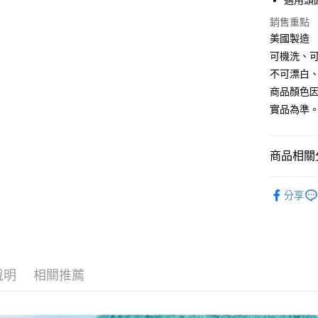
適用頭圍約
AFTEE先
銷售重點
相關說明
美國製造
【關於「A
可機洗、
ATM付款
AFTEE
不可漂白
便利好安
貨到付款
１．簡單
商品顏色
２．便利
實品為準
３．安心
運送方式
【「AFT
１．於結帳
商品相關分
全家取貨
付」結帳
每筆NT$6
２．訂單
❒ --- 品 
３．收到繳
分享
／ATM／
7-11取貨
►《 商品
※ 請注意
每筆NT$6
絡購買商品
先享後付
宅配
※ 交易是
是否繳費成
每筆NT$1
說明
相關推薦
付客戶支
付款後門
【注意事
免運費