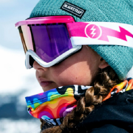
１．透過由
交易，需
貨到付款
求債權轉
２．關於
每筆NT$1
https://aft
３．未成
「AFTE
任。
４．使用「
即時審查
結果請求
５．嚴禁
形，恩沛
動。