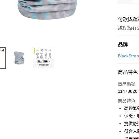
付款與運
超取滿NT$
付款方式
品牌
信用卡一
BlackStra
超商取貨
商品特色
LINE Pay
商品編號
Apple Pay
11478820
商品特色
街口支付
高透氣彈
悠遊付
保暖、
提供舒
Google Pa
符合人
全盈+PAY