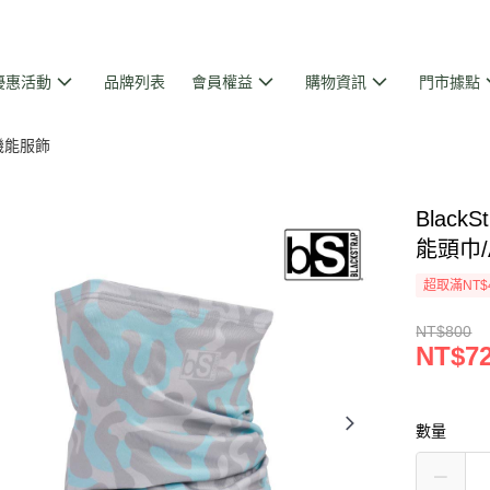
優惠活動
品牌列表
會員權益
購物資訊
門市據點
、機能服飾
Black
能頭巾/
超取滿NT$
NT$800
NT$7
數量