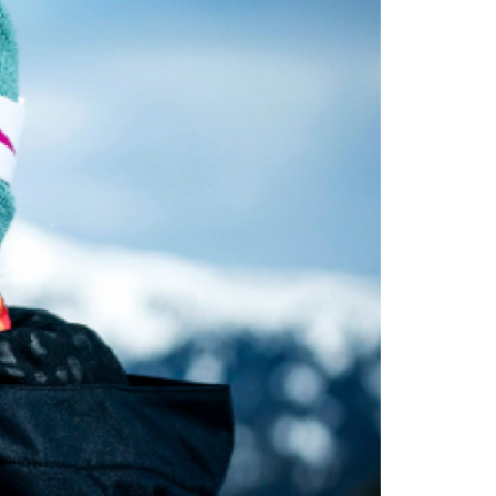
恩沛科技股份有限公司提供之「AFTEE先享後付」服務完成之
依本服務之必要範圍內提供個人資料，並將交易相關給付款項請
讓予恩沛科技股份有限公司。
個人資料處理事宜，請瀏覽以下網址：
30，滿NT$3,000(含以上)免運費
ee.tw/terms/#terms3
年的使用者請事先徵得法定代理人或監護人之同意方可使用
E先享後付」，若未經同意申辦者引起之損失，本公司不負相關責
AFTEE先享後付」時，將依據個別帳號之用戶狀況，依本公司
核予不同之上限額度；若仍有額度不足之情形，本公司將視審查
用戶進行身份認證。
一人註冊多個帳號或使用他人資訊註冊。若發現惡意使用之情
科技股份有限公司將有權停止該用戶之使用額度並採取法律行