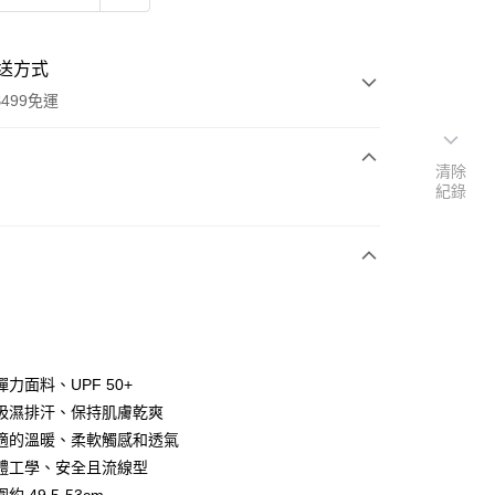
送方式
499免運
清除
紀錄
次付款
p
付款
力面料、UPF 50+
吸濕排汗、保持肌膚乾爽
適的溫暖、柔軟觸感和透氣
y
體工學、安全且流線型