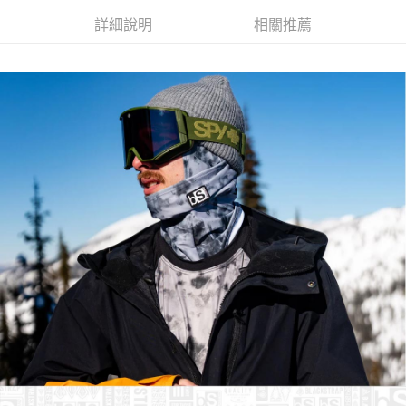
7-11取貨付款
３．收到繳費通知簡訊後14天內，點擊此簡訊中的連結，可透過四大超商／
詳細說明
相關推薦
ATM／網路銀行／等多元方式進行付款，方視為交易完成。
每筆NT$60，滿NT$799(含以上)免運費
※ 請注意：結帳手續完成當下不需立刻繳費，但若您需要取消訂單，請聯絡
購買商品的店家。未經商家同意取消之訂單仍視為有效，需透過AFTEE先享
宅配
後付繳納相關費用。
每筆NT$100，滿NT$799(含以上)免運費
※ 交易是否成功請以「AFTEE先享後付 」之結帳頁面顯示為準，若有關於
是否繳費成功／繳費後需取消欲退款等相關疑問，請聯繫「AFTEE先享後付
客戶支援中心」
https://netprotections.freshdesk.com/support/home
付款後門市自取
免運費
【注意事項】
１．透過由恩沛科技股份有限公司提供之「AFTEE先享後付」服務完成之交
貨到付款
易，需依本服務之必要範圍內提供個人資料，並將交易相關給付款項請求債
權轉讓予恩沛科技股份有限公司。
每筆NT$130，滿NT$3,000(含以上)免運費
２．關於個人資料處理事宜，請瀏覽以下網址：
https://aftee.tw/terms/#terms3
３．未成年的使用者請事先徵得法定代理人或監護人之同意方可使用
「AFTEE先享後付」，若未經同意申辦者引起之損失，本公司不負相關責
任。
４．使用「AFTEE先享後付」時，將依據個別帳號之用戶狀況，依本公司即
時審查核予不同之上限額度；若仍有額度不足之情形，本公司將視審查結果
請求用戶進行身份認證。
５．嚴禁一人註冊多個帳號或使用他人資訊註冊。若發現惡意使用之情形，
恩沛科技股份有限公司將有權停止該用戶之使用額度並採取法律行動。