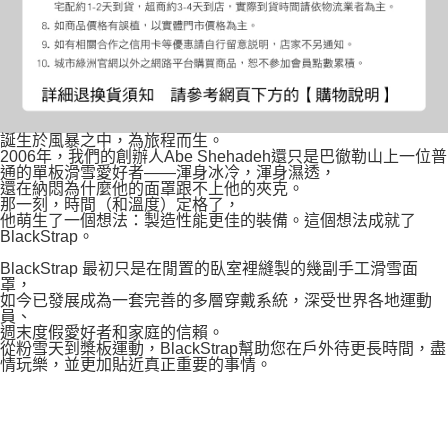
誕生於風暴之中，為旅程而生。
2006年，我們的創辦人Abe Shehadeh還只是巴徹勒山上一位普
通的單板滑雪愛好者——渾身冰冷，渾身濕透，
還在納悶為什麼他的面罩跟不上他的夾克。
那一刻，時間（和溫度）定格了，
他萌生了一個想法：製造性能更佳的裝備。這個想法成就了
BlackStrap。
BlackStrap 最初只是在閒置的臥室裡縫製的幾副手工滑雪面
罩，
如今已發展成為一套完善的多層穿戴系統，深受世界各地運動
員、
週末度假愛好者和家庭的信賴。
從粉雪天到槳板運動，BlackStrap幫助您在戶外待更長時間，盡
情玩樂，並更加貼近真正重要的事情。