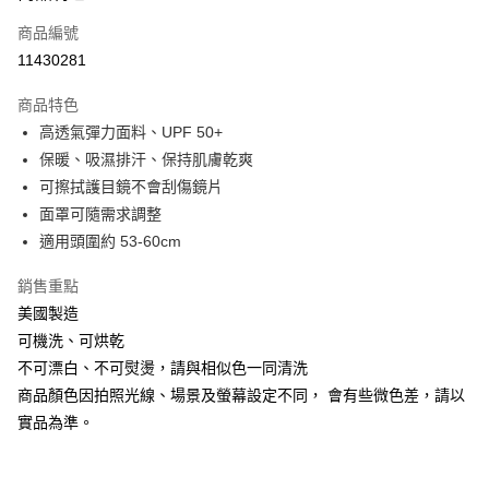
商品編號
Apple Pay
11430281
街口支付
商品特色
悠遊付
高透氣彈力面料、UPF 50+
Google Pay
保暖、吸濕排汗、保持肌膚乾爽
可擦拭護目鏡不會刮傷鏡片
全盈+PAY
面罩可隨需求調整
AFTEE先享後付
適用頭圍約 53-60cm
相關說明
銷售重點
【關於「AFTEE先享後付」】
ATM付款
AFTEE先享後付是「在收到商品之後才付款」的支付方式。 讓您購物簡單
美國製造
便利好安心！
可機洗、可烘乾
貨到付款
１．簡單：不需註冊會員、不需綁卡、不需儲值。
２．便利：只要手機號碼，簡訊認證，即可結帳。
不可漂白、不可熨燙，請與相似色一同清洗
３．安心：先確認商品／服務後，再付款。
商品顏色因拍照光線、場景及螢幕設定不同， 會有些微色差，請以
運送方式
實品為準。
【「AFTEE先享後付」結帳流程】
全家取貨付款
１．於結帳方式選擇「AFTEE先享後付」後，將跳轉至「AFTEE先享後付」
每筆NT$60，滿NT$499(含以上)免運費
結帳頁面，進行簡訊認證並確認金額後，即可完成結帳。
２．訂單成立數日內，您將收到繳費通知簡訊。