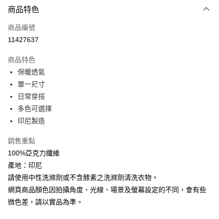
商品特色
LINE Pay
商品編號
Apple Pay
11427637
街口支付
商品特色
悠遊付
保暖透氣
Google Pay
單一尺寸
日常穿搭
全盈+PAY
多色可選擇
AFTEE先享後付
印尼製造
相關說明
銷售重點
【關於「AFTEE先享後付」】
ATM付款
AFTEE先享後付是「在收到商品之後才付款」的支付方式。 讓您購物簡單
100%亞克力纖維
便利好安心！
產地：印尼
貨到付款
１．簡單：不需註冊會員、不需綁卡、不需儲值。
２．便利：只要手機號碼，簡訊認證，即可結帳。
請使用中性洗滌劑或不含酵素之洗滌劑清洗衣物。
３．安心：先確認商品／服務後，再付款。
網頁商品顏色因拍攝角度、光線、場景及螢幕設定的不同，會有些
運送方式
微色差，請以實品為準。
【「AFTEE先享後付」結帳流程】
全家取貨付款
１．於結帳方式選擇「AFTEE先享後付」後，將跳轉至「AFTEE先享後付」