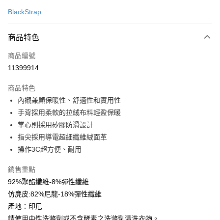
信用卡一次付款
BlackStrap
超商取貨付款
商品特色
LINE Pay
商品編號
Apple Pay
11399914
街口支付
商品特色
悠遊付
內襯兼顧保暖性、舒適性和實用性
Google Pay
手背採用柔軟的拉絨布料輕盈保暖
掌心則採用矽膠防滑設計
全盈+PAY
指尖採用導電超細纖維絨面革
AFTEE先享後付
操作3C超方便、耐用
相關說明
銷售重點
【關於「AFTEE先享後付」】
ATM付款
AFTEE先享後付是「在收到商品之後才付款」的支付方式。 讓您購物簡單
92%聚酯纖維-8%彈性纖維
便利好安心！
仿麂皮:82%尼龍-18%彈性纖維
貨到付款
１．簡單：不需註冊會員、不需綁卡、不需儲值。
２．便利：只要手機號碼，簡訊認證，即可結帳。
產地：印尼
３．安心：先確認商品／服務後，再付款。
請使用中性洗滌劑或不含酵素之洗滌劑清洗衣物。
運送方式