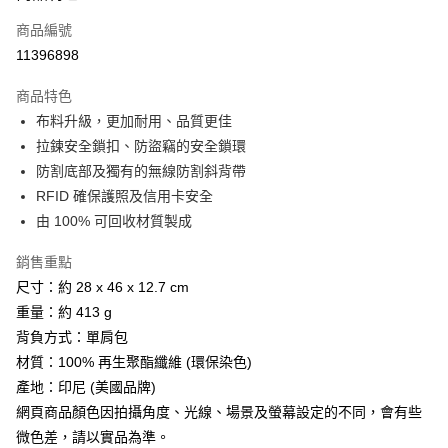
商品編號
街口支付
11396898
悠遊付
商品特色
Google Pay
布料升級，更加耐用、品質更佳
全盈+PAY
拉鍊安全鎖扣、防盜竊的安全鎖環
防割底部及獨有的無線防割斜背帶
AFTEE先享後付
RFID 確保護照及信用卡安全
相關說明
由 100% 可回收材質製成
【關於「AFTEE先享後付」】
ATM付款
AFTEE先享後付是「在收到商品之後才付款」的支付方式。 讓您購物簡單
銷售重點
便利好安心！
貨到付款
１．簡單：不需註冊會員、不需綁卡、不需儲值。
尺寸：約 28 x 46 x 12.7 cm
２．便利：只要手機號碼，簡訊認證，即可結帳。
重量：約 413 g
３．安心：先確認商品／服務後，再付款。
運送方式
背負方式：單肩包
【「AFTEE先享後付」結帳流程】
宅配
材質：100% 再生聚酯纖維 (環保染色)
１．於結帳方式選擇「AFTEE先享後付」後，將跳轉至「AFTEE先享後付」
每筆NT$100，滿NT$799(含以上)免運費
產地：印尼 (美國品牌)
結帳頁面，進行簡訊認證並確認金額後，即可完成結帳。
２．訂單成立數日內，您將收到繳費通知簡訊。
網頁商品顏色因拍攝角度、光線、場景及螢幕設定的不同，會有些
付款後門市自取
３．收到繳費通知簡訊後14天內，點擊此簡訊中的連結，可透過四大超商／
微色差，請以實品為準。
ATM／網路銀行／等多元方式進行付款，方視為交易完成。