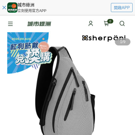
城市綠洲
開啟APP
立刻使用官方APP
0
1
/
9