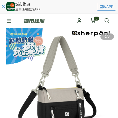
城市綠洲
開啟APP
立刻使用官方APP
0
1
/
8