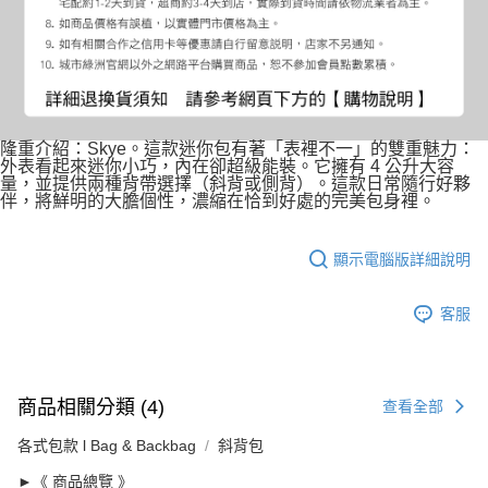
隆重介紹：Skye。這款迷你包有著「表裡不一」的雙重魅力：
外表看起來迷你小巧，內在卻超級能裝。它擁有 4 公升大容
量，並提供兩種背帶選擇（斜背或側背）。這款日常隨行好夥
伴，將鮮明的大膽個性，濃縮在恰到好處的完美包身裡。
顯示電腦版詳細說明
客服
商品相關分類 (4)
查看全部
各式包款 l Bag & Backbag
斜背包
►《 商品總覽 》