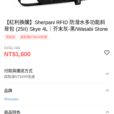
【紅利換購】Sherpani RFID 防潑水多功能斜
背包 (25II) Skye 4L｜芥末灰-黑/Wasabi Stone
買就送
超取滿NT$499免運
NT$1,780
NT$1,600
付款與運送方式
超取滿NT$499免運
付款方式
品牌
信用卡一次付款
Sherpani
超商取貨付款
商品特色
LINE Pay