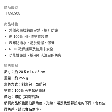
商品編號
Apple Pay
11396053
街口支付
商品特色
悠遊付
外側夾層拉鍊固定鎖，提升防護
Google Pay
由 100% 可回收材質製成
表布防潑水，易於清潔、保養
全盈+PAY
RFID 確保護照及信用卡安全
AFTEE先享後付
功能性設計、採用引人注目的色彩
相關說明
銷售重點
【關於「AFTEE先享後付」】
ATM付款
AFTEE先享後付是「在收到商品之後才付款」的支付方式。 讓您購物簡單
尺寸：約 20.5 x 14 x 8 cm
便利好安心！
重量：約 255 g
貨到付款
１．簡單：不需註冊會員、不需綁卡、不需儲值。
２．便利：只要手機號碼，簡訊認證，即可結帳。
背負方式：斜背包、單肩包
３．安心：先確認商品／服務後，再付款。
材質：100% 再生聚酯纖維
運送方式
產地：印尼 (美國品牌)
【「AFTEE先享後付」結帳流程】
全家取貨付款
１．於結帳方式選擇「AFTEE先享後付」後，將跳轉至「AFTEE先享後付」
網頁商品顏色因拍攝角度、光線、場景及螢幕設定的不同，會有些
每筆NT$60，滿NT$499(含以上)免運費
結帳頁面，進行簡訊認證並確認金額後，即可完成結帳。
微色差，請以實品為準。
２．訂單成立數日內，您將收到繳費通知簡訊。