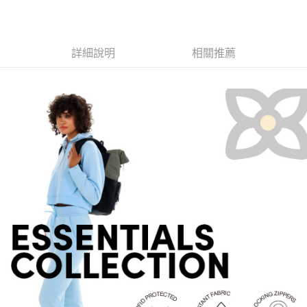
7-11取貨付款
３．收到繳費通知簡訊後14天內，點擊此簡訊中的連結，可透過四大超商／
ATM／網路銀行／等多元方式進行付款，方視為交易完成。
每筆NT$60，滿NT$799(含以上)免運費
※ 請注意：結帳手續完成當下不需立刻繳費，但若您需要取消訂單，請聯絡
購買商品的店家。未經商家同意取消之訂單仍視為有效，需透過AFTEE先享
宅配
詳細說明
相關推薦
後付繳納相關費用。
每筆NT$100，滿NT$799(含以上)免運費
※ 交易是否成功請以「AFTEE先享後付 」之結帳頁面顯示為準，若有關於
是否繳費成功／繳費後需取消欲退款等相關疑問，請聯繫「AFTEE先享後付
客戶支援中心」
https://netprotections.freshdesk.com/support/home
付款後門市自取
免運費
【注意事項】
１．透過由恩沛科技股份有限公司提供之「AFTEE先享後付」服務完成之交
貨到付款
易，需依本服務之必要範圍內提供個人資料，並將交易相關給付款項請求債
權轉讓予恩沛科技股份有限公司。
每筆NT$130，滿NT$3,000(含以上)免運費
２．關於個人資料處理事宜，請瀏覽以下網址：
https://aftee.tw/terms/#terms3
３．未成年的使用者請事先徵得法定代理人或監護人之同意方可使用
「AFTEE先享後付」，若未經同意申辦者引起之損失，本公司不負相關責
任。
４．使用「AFTEE先享後付」時，將依據個別帳號之用戶狀況，依本公司即
時審查核予不同之上限額度；若仍有額度不足之情形，本公司將視審查結果
請求用戶進行身份認證。
５．嚴禁一人註冊多個帳號或使用他人資訊註冊。若發現惡意使用之情形，
恩沛科技股份有限公司將有權停止該用戶之使用額度並採取法律行動。