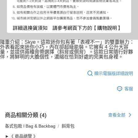
隆重介紹：Skye。這款迷你包有著「表裡不一」的雙重魅力：
外表看起來迷你小巧，內在卻超級能裝。它擁有 4 公升大容
量，並提供兩種背帶選擇（斜背或側背）。這款日常隨行好夥
伴，將鮮明的大膽個性，濃縮在恰到好處的完美包身裡。
顯示電腦版詳細說明
客服
商品相關分類 (4)
查看全部
各式包款 l Bag & Backbag
斜背包
►《 商品總覽 》