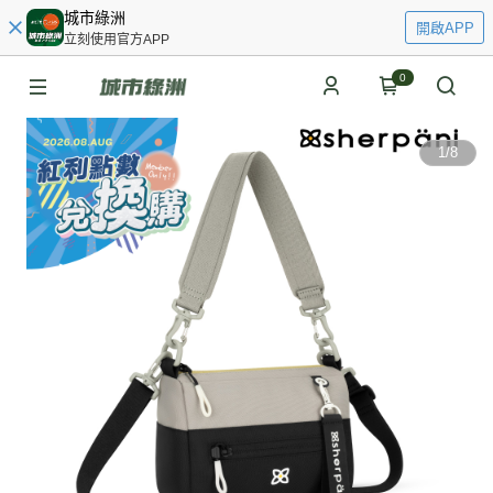
城市綠洲
開啟APP
立刻使用官方APP
0
1
/
8