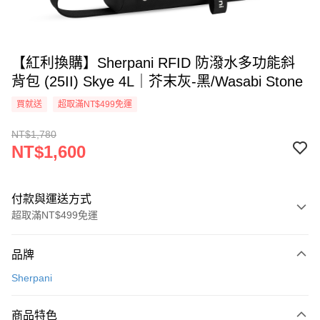
【紅利換購】Sherpani RFID 防潑水多功能斜
背包 (25II) Skye 4L｜芥末灰-黑/Wasabi Stone
買就送
超取滿NT$499免運
NT$1,780
NT$1,600
付款與運送方式
超取滿NT$499免運
付款方式
品牌
信用卡一次付款
Sherpani
超商取貨付款
商品特色
LINE Pay