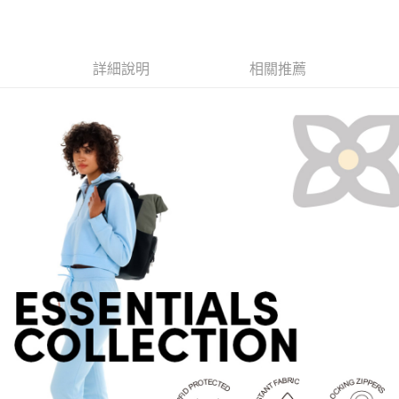
7-11取貨付款
３．收到繳費通知簡訊後14天內，點擊此簡訊中的連結，可透過四大超商／
ATM／網路銀行／等多元方式進行付款，方視為交易完成。
每筆NT$60，滿NT$799(含以上)免運費
※ 請注意：結帳手續完成當下不需立刻繳費，但若您需要取消訂單，請聯絡
購買商品的店家。未經商家同意取消之訂單仍視為有效，需透過AFTEE先享
宅配
詳細說明
相關推薦
後付繳納相關費用。
每筆NT$100，滿NT$799(含以上)免運費
※ 交易是否成功請以「AFTEE先享後付 」之結帳頁面顯示為準，若有關於
是否繳費成功／繳費後需取消欲退款等相關疑問，請聯繫「AFTEE先享後付
客戶支援中心」
https://netprotections.freshdesk.com/support/home
付款後門市自取
免運費
【注意事項】
１．透過由恩沛科技股份有限公司提供之「AFTEE先享後付」服務完成之交
貨到付款
易，需依本服務之必要範圍內提供個人資料，並將交易相關給付款項請求債
權轉讓予恩沛科技股份有限公司。
每筆NT$130，滿NT$3,000(含以上)免運費
２．關於個人資料處理事宜，請瀏覽以下網址：
https://aftee.tw/terms/#terms3
３．未成年的使用者請事先徵得法定代理人或監護人之同意方可使用
「AFTEE先享後付」，若未經同意申辦者引起之損失，本公司不負相關責
任。
４．使用「AFTEE先享後付」時，將依據個別帳號之用戶狀況，依本公司即
時審查核予不同之上限額度；若仍有額度不足之情形，本公司將視審查結果
請求用戶進行身份認證。
５．嚴禁一人註冊多個帳號或使用他人資訊註冊。若發現惡意使用之情形，
恩沛科技股份有限公司將有權停止該用戶之使用額度並採取法律行動。