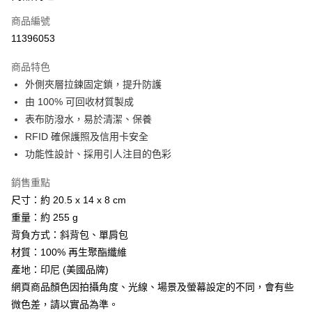
商品編號
Apple Pay
11396053
街口支付
商品特色
悠遊付
外側夾層拉鍊固定鎖，提升防護
Google Pay
由 100% 可回收材質製成
表布防潑水，易於清潔、保養
全盈+PAY
RFID 確保護照及信用卡安全
AFTEE先享後付
功能性設計、採用引人注目的色彩
相關說明
銷售重點
【關於「AFTEE先享後付」】
ATM付款
AFTEE先享後付是「在收到商品之後才付款」的支付方式。 讓您購物簡單
尺寸：約 20.5 x 14 x 8 cm
便利好安心！
重量：約 255 g
貨到付款
１．簡單：不需註冊會員、不需綁卡、不需儲值。
２．便利：只要手機號碼，簡訊認證，即可結帳。
背負方式：斜背包、單肩包
３．安心：先確認商品／服務後，再付款。
材質：100% 再生聚酯纖維
運送方式
產地：印尼 (美國品牌)
【「AFTEE先享後付」結帳流程】
全家取貨付款
１．於結帳方式選擇「AFTEE先享後付」後，將跳轉至「AFTEE先享後付」
網頁商品顏色因拍攝角度、光線、場景及螢幕設定的不同，會有些
每筆NT$60，滿NT$499(含以上)免運費
結帳頁面，進行簡訊認證並確認金額後，即可完成結帳。
微色差，請以實品為準。
２．訂單成立數日內，您將收到繳費通知簡訊。