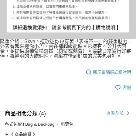
隆重介紹：Skye。這款迷你包有著「表裡不一」的雙重魅力：
外表看起來迷你小巧，內在卻超級能裝。它擁有 4 公升大容
量，並提供兩種背帶選擇（斜背或側背）。這款日常隨行好夥
伴，將鮮明的大膽個性，濃縮在恰到好處的完美包身裡。
顯示電腦版詳細說明
客服
商品相關分類 (4)
查看全部
各式包款 l Bag & Backbag
斜背包
►《 商品總覽 》