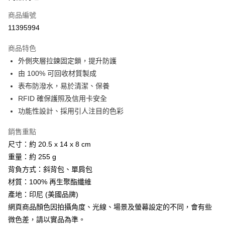
商品編號
Apple Pay
11395994
街口支付
商品特色
悠遊付
外側夾層拉鍊固定鎖，提升防護
Google Pay
由 100% 可回收材質製成
表布防潑水，易於清潔、保養
全盈+PAY
RFID 確保護照及信用卡安全
AFTEE先享後付
功能性設計、採用引人注目的色彩
相關說明
銷售重點
【關於「AFTEE先享後付」】
ATM付款
AFTEE先享後付是「在收到商品之後才付款」的支付方式。 讓您購物簡單
尺寸：約 20.5 x 14 x 8 cm
便利好安心！
重量：約 255 g
貨到付款
１．簡單：不需註冊會員、不需綁卡、不需儲值。
２．便利：只要手機號碼，簡訊認證，即可結帳。
背負方式：斜背包、單肩包
３．安心：先確認商品／服務後，再付款。
材質：100% 再生聚酯纖維
運送方式
產地：印尼 (美國品牌)
【「AFTEE先享後付」結帳流程】
全家取貨付款
１．於結帳方式選擇「AFTEE先享後付」後，將跳轉至「AFTEE先享後付」
網頁商品顏色因拍攝角度、光線、場景及螢幕設定的不同，會有些
每筆NT$60，滿NT$499(含以上)免運費
結帳頁面，進行簡訊認證並確認金額後，即可完成結帳。
微色差，請以實品為準。
２．訂單成立數日內，您將收到繳費通知簡訊。