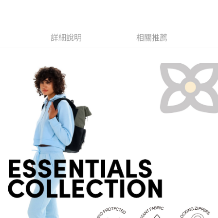
7-11取貨付款
３．收到繳費通知簡訊後14天內，點擊此簡訊中的連結，可透過四大超商／
ATM／網路銀行／等多元方式進行付款，方視為交易完成。
每筆NT$60，滿NT$799(含以上)免運費
※ 請注意：結帳手續完成當下不需立刻繳費，但若您需要取消訂單，請聯絡
購買商品的店家。未經商家同意取消之訂單仍視為有效，需透過AFTEE先享
宅配
詳細說明
相關推薦
後付繳納相關費用。
每筆NT$100，滿NT$799(含以上)免運費
※ 交易是否成功請以「AFTEE先享後付 」之結帳頁面顯示為準，若有關於
是否繳費成功／繳費後需取消欲退款等相關疑問，請聯繫「AFTEE先享後付
客戶支援中心」
https://netprotections.freshdesk.com/support/home
付款後門市自取
免運費
【注意事項】
１．透過由恩沛科技股份有限公司提供之「AFTEE先享後付」服務完成之交
貨到付款
易，需依本服務之必要範圍內提供個人資料，並將交易相關給付款項請求債
權轉讓予恩沛科技股份有限公司。
每筆NT$130，滿NT$3,000(含以上)免運費
２．關於個人資料處理事宜，請瀏覽以下網址：
https://aftee.tw/terms/#terms3
３．未成年的使用者請事先徵得法定代理人或監護人之同意方可使用
「AFTEE先享後付」，若未經同意申辦者引起之損失，本公司不負相關責
任。
４．使用「AFTEE先享後付」時，將依據個別帳號之用戶狀況，依本公司即
時審查核予不同之上限額度；若仍有額度不足之情形，本公司將視審查結果
請求用戶進行身份認證。
５．嚴禁一人註冊多個帳號或使用他人資訊註冊。若發現惡意使用之情形，
恩沛科技股份有限公司將有權停止該用戶之使用額度並採取法律行動。