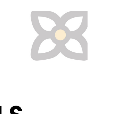
恩沛科技股份有限公司提供之「AFTEE先享後付」服務完成之
依本服務之必要範圍內提供個人資料，並將交易相關給付款項請
讓予恩沛科技股份有限公司。
個人資料處理事宜，請瀏覽以下網址：
30，滿NT$3,000(含以上)免運費
ee.tw/terms/#terms3
年的使用者請事先徵得法定代理人或監護人之同意方可使用
E先享後付」，若未經同意申辦者引起之損失，本公司不負相關責
AFTEE先享後付」時，將依據個別帳號之用戶狀況，依本公司
核予不同之上限額度；若仍有額度不足之情形，本公司將視審查
用戶進行身份認證。
一人註冊多個帳號或使用他人資訊註冊。若發現惡意使用之情
科技股份有限公司將有權停止該用戶之使用額度並採取法律行