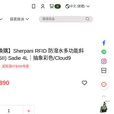
0
中文 (繁體)
探索綠洲
購】Sherpani RFID 防潑水多功能斜
5II) Sadie 4L｜抽象彩色/Cloud9
超取滿NT$499免運
890