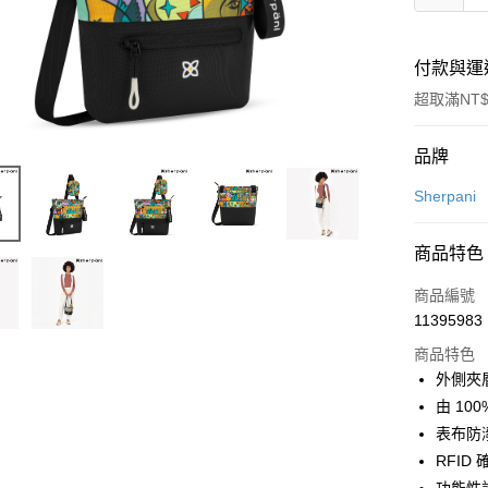
付款與運
超取滿NT$
付款方式
品牌
信用卡一
Sherpani
超商取貨
商品特色
LINE Pay
商品編號
Apple Pay
11395983
商品特色
街口支付
外側夾
悠遊付
由 10
表布防
Google Pa
RFID
全盈+PAY