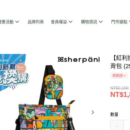
優惠活動
品牌列表
會員權益
購物資訊
門市據點
【紅利換
背包 (2
買就送
NT$2,100
NT$1,
數量