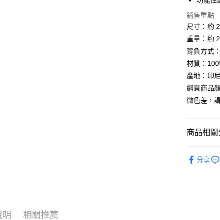
功能性
AFTEE先
銷售重點
相關說明
尺寸：約 25.
【關於「A
重量：約 28
ATM付款
AFTEE
背負方式
便利好安
貨到付款
１．簡單
材質：10
２．便利
產地：印尼
３．安心
網頁商品
運送方式
【「AFT
微色差，
１．於結帳
全家取貨
付」結帳
每筆NT$6
２．訂單
商品相關分
３．收到繳
／ATM／
7-11取貨
※ 請注意
各式包款 l B
每筆NT$6
絡購買商品
分享
►《 商品
先享後付
宅配
※ 交易是
❚ 會員專
是否繳費成
每筆NT$1
付客戶支
❒ --- 品 
付款後門
【注意事
說明
相關推薦
免運費