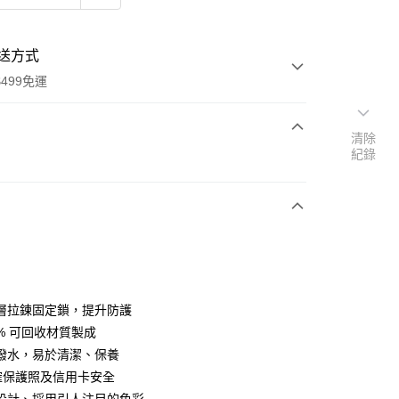
送方式
499免運
清除
紀錄
次付款
付款
層拉鍊固定鎖，提升防護
0% 可回收材質製成
潑水，易於清潔、保養
y
 確保護照及信用卡安全