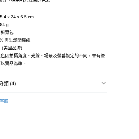
設計、採用引人注目的色彩
享後付
4 x 24 x 6.5 cm
FTEE先享後付」】
4 g
先享後付是「在收到商品之後才付款」的支付方式。 讓您購物簡單
：斜背包
心！
：不需註冊會員、不需綁卡、不需儲值。
0% 再生聚酯纖維
：只要手機號碼，簡訊認證，即可結帳。
 (美國品牌)
：先確認商品／服務後，再付款。
顏色因拍攝角度、光線、場景及螢幕設定的不同，會有些
EE先享後付」結帳流程】
請以實品為準。
方式選擇「AFTEE先享後付」後，將跳轉至「AFTEE先享後
付款
頁面，進行簡訊認證並確認金額後，即可完成結帳。
0，滿NT$499(含以上)免運費
成立數日內，您將收到繳費通知簡訊。
類 (4)
費通知簡訊後14天內，點擊此簡訊中的連結，可透過四大超商
網路銀行／等多元方式進行付款，方視為交易完成。
付款
：結帳手續完成當下不需立刻繳費，但若您需要取消訂單，請聯
ag & Backbag
斜背包
0，滿NT$799(含以上)免運費
的店家。未經商家同意取消之訂單仍視為有效，需透過AFTEE
客服
總覽 》
繳納相關費用。
否成功請以「AFTEE先享後付 」之結帳頁面顯示為準，若有關於
屬 ❐ 紅利兌換加購
功／繳費後需取消欲退款等相關疑問，請聯繫「AFTEE先享後
00，滿NT$799(含以上)免運費
援中心」
https://netprotections.freshdesk.com/support/home
牌 分 類 總 覽 --- ❒
Sherpani 包袋
市自取
項】