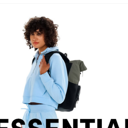
１．透過由
交易，需
貨到付款
求債權轉
２．關於
每筆NT$1
https://aft
３．未成
「AFTE
任。
４．使用「
即時審查
結果請求
５．嚴禁
形，恩沛
動。