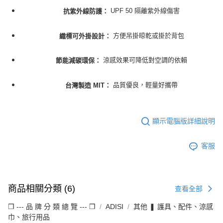
UPF 50 隔離紫外線傷害
抗紫外線防護：
方便吊掛晾乾或掛於背包
織標可外掛設計：
涼感效果可降低對空調的依賴
節能減碳環保：
品質優良，輕量好攜帶
台灣製造 MIT：
顯示電腦版詳細說明
客服
商品相關分類 (6)
查看全部
❒ --- 品 牌 分 類 總 覽 --- ❒
ADISI
其他 ❚ 護具、配件、涼感
巾、旅行用品