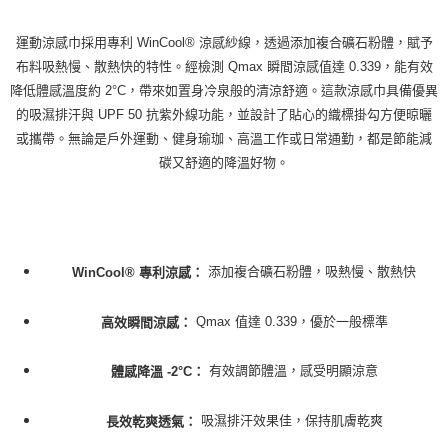
運動涼感巾採用專利 WinCool® 涼感紗線，透過添加複合礦石粉體，賦予
布料吸熱慢、散熱快的特性。經檢測 Qmax 瞬間涼感值達 0.339，能有效
降低體感溫度約 2°C，帶來如置身冷泉般的清涼舒適。這款涼感巾具備優異
的吸濕排汗與 UPF 50 抗紫外線功能，並設計了貼心的織標掛勾方便晾曬
或攜帶。無論是戶外運動、健身瑜珈、高溫工作或日常通勤，都是節能減
碳又舒適的降溫好物。
添加複合礦石粉體，吸熱慢、散熱快
WinCool® 專利涼感：
Qmax 值達 0.339，優於一般標準
高效瞬間涼感：
有效調節體溫，感受明顯涼意
體感降溫 -2°C：
吸濕排汗效果佳，保持肌膚乾爽
長效乾爽透氣：