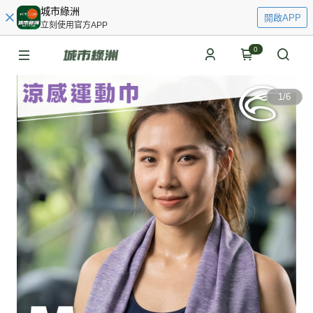
城市綠洲
開啟APP
立刻使用官方APP
0
1
/
6