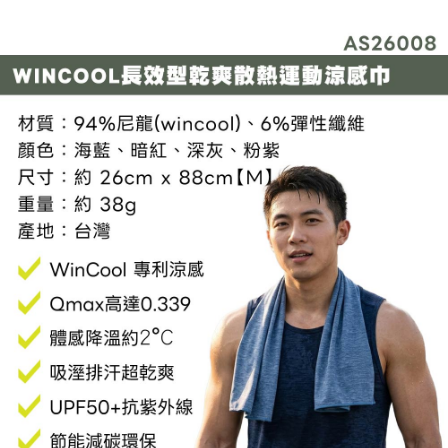
每筆NT$60，滿NT$799(含以上)免運費
３．收到繳費通知簡訊後14天內，點擊此簡訊中的連結，可透過四大超商／
ATM／網路銀行／等多元方式進行付款，方視為交易完成。
宅配
※ 請注意：結帳手續完成當下不需立刻繳費，但若您需要取消訂單，請聯絡
每筆NT$100，滿NT$799(含以上)免運費
購買商品的店家。未經商家同意取消之訂單仍視為有效，需透過AFTEE先享
後付繳納相關費用。
付款後門市自取
※ 交易是否成功請以「AFTEE先享後付 」之結帳頁面顯示為準，若有關於
是否繳費成功／繳費後需取消欲退款等相關疑問，請聯繫「AFTEE先享後付
免運費
客戶支援中心」
https://netprotections.freshdesk.com/support/home
【注意事項】
１．透過由恩沛科技股份有限公司提供之「AFTEE先享後付」服務完成之交
易，需依本服務之必要範圍內提供個人資料，並將交易相關給付款項請求債
權轉讓予恩沛科技股份有限公司。
２．關於個人資料處理事宜，請瀏覽以下網址：
https://aftee.tw/terms/#terms3
３．未成年的使用者請事先徵得法定代理人或監護人之同意方可使用
「AFTEE先享後付」，若未經同意申辦者引起之損失，本公司不負相關責
任。
４．使用「AFTEE先享後付」時，將依據個別帳號之用戶狀況，依本公司即
時審查核予不同之上限額度；若仍有額度不足之情形，本公司將視審查結果
請求用戶進行身份認證。
５．嚴禁一人註冊多個帳號或使用他人資訊註冊。若發現惡意使用之情形，
恩沛科技股份有限公司將有權停止該用戶之使用額度並採取法律行動。