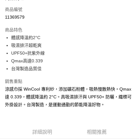
商品編號
Apple Pay
11369579
街口支付
商品特色
悠遊付
體感降溫約2°C
Google Pay
吸濕排汗超乾爽
UPF50+抗紫外線
全盈+PAY
Qmax高達0.339
AFTEE先享後付
台灣製造品質佳
相關說明
銷售重點
【關於「AFTEE先享後付」】
ATM付款
AFTEE先享後付是「在收到商品之後才付款」的支付方式。 讓您購物簡單
涼感巾採 WinCool 專利紗，添加礦石粉體，吸熱慢散熱快。Qmax
便利好安心！
達 0.339，體感降溫約 2°C。具吸濕排汗與 UPF50+ 防曬，織標可
１．簡單：不需註冊會員、不需綁卡、不需儲值。
運送方式
２．便利：只要手機號碼，簡訊認證，即可結帳。
外掛設計。台灣製造，是運動通勤的節能降溫好物。
３．安心：先確認商品／服務後，再付款。
全家取貨付款
每筆NT$60，滿NT$499(含以上)免運費
【「AFTEE先享後付」結帳流程】
１．於結帳方式選擇「AFTEE先享後付」後，將跳轉至「AFTEE先享後付」
7-11取貨付款
詳細說明
相關推薦
結帳頁面，進行簡訊認證並確認金額後，即可完成結帳。
２．訂單成立數日內，您將收到繳費通知簡訊。