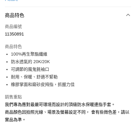
超商取貨付款
商品特色
LINE Pay
商品編號
Apple Pay
11350891
街口支付
商品特色
悠遊付
100%再生聚酯纖維
Google Pay
防水透氣的 20K/20K
可調節的魔鬼氈袖口
全盈+PAY
耐用、保暖、舒適不緊勒
AFTEE先享後付
橡膠掌面和磨砂皮拇指，抓握力佳
相關說明
銷售重點
【關於「AFTEE先享後付」】
ATM付款
AFTEE先享後付是「在收到商品之後才付款」的支付方式。 讓您購物簡單
我們專為應對最嚴苛環境而設計的頂級防水保暖連指手套。
便利好安心！
商品顏色因拍照光線、場景及螢幕設定不同， 會有些微色差，請以
貨到付款
１．簡單：不需註冊會員、不需綁卡、不需儲值。
２．便利：只要手機號碼，簡訊認證，即可結帳。
實品為準。
３．安心：先確認商品／服務後，再付款。
運送方式
【「AFTEE先享後付」結帳流程】