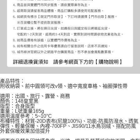
產品特性：
附收納袋、前中圓領可改v領、適中寬度車格、袖圈彈性帶
適用：出國、旅行、露營、商務
顏色：148皇室黑
版型：合身版型
重量：L號重量165g
適用溫度參考：5~10°C
布種特性：材質-20D表布(尼龍100%)、功能-防風防潑水、透氣
彈性、輕量保暖、內裡-700FP、JIS90/11水鳥羽絨、搭配防風
外套保暖效果加倍提升