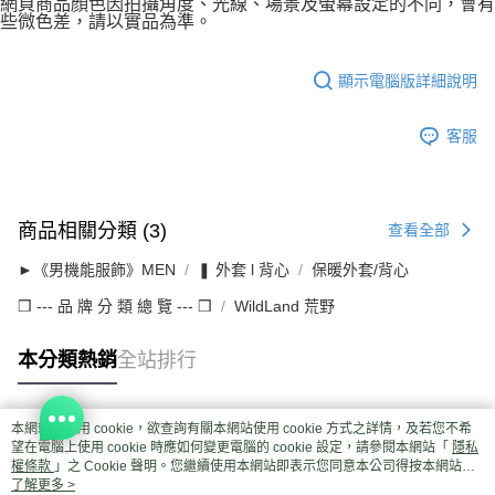
網頁商品顏色因拍攝角度、光線、場景及螢幕設定的不同，會有
些微色差，請以實品為準。
顯示電腦版詳細說明
客服
商品相關分類 (3)
查看全部
►《男機能服飾》MEN
❚ 外套 l 背心
保暖外套/背心
❒ --- 品 牌 分 類 總 覽 --- ❒
WildLand 荒野
本分類熱銷
全站排行
本網站中使用 cookie，欲查詢有關本網站使用 cookie 方式之詳情，及若您不希
熱門標籤
望在電腦上使用 cookie 時應如何變更電腦的 cookie 設定，請參閱本網站「
隱私
權條款
」之 Cookie 聲明。您繼續使用本網站即表示您同意本公司得按本網站使
用條款之 Cookie 聲明使用 cookie。
了解更多 >