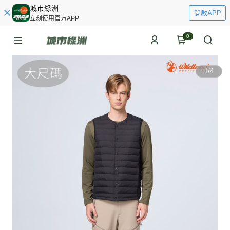
城市綠洲
開啟APP
立刻使用官方APP
0
1
/
4