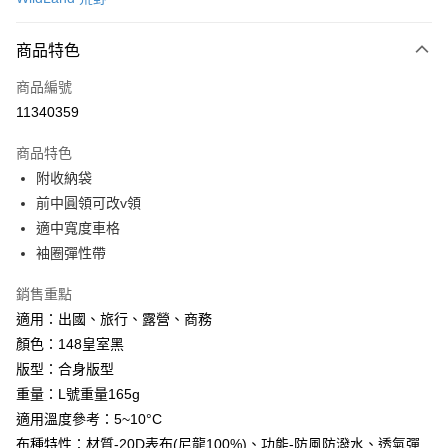
超商取貨付款
商品特色
LINE Pay
商品編號
Apple Pay
11340359
街口支付
商品特色
悠遊付
附收納袋
Google Pay
前中圓領可改v領
適中寬度車格
全盈+PAY
袖圈彈性帶
AFTEE先享後付
銷售重點
相關說明
適用：出國、旅行、露營、商務
【關於「AFTEE先享後付」】
ATM付款
AFTEE先享後付是「在收到商品之後才付款」的支付方式。 讓您購物簡單
顏色：148皇室黑
便利好安心！
版型：合身版型
貨到付款
１．簡單：不需註冊會員、不需綁卡、不需儲值。
２．便利：只要手機號碼，簡訊認證，即可結帳。
重量：L號重量165g
３．安心：先確認商品／服務後，再付款。
適用溫度參考：5~10°C
運送方式
布種特性：材質-20D表布(尼龍100%)、功能-防風防潑水、透氣彈
【「AFTEE先享後付」結帳流程】