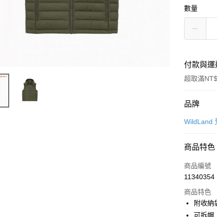
數量
付款與運
超取滿NT$
付款方式
品牌
信用卡一
WildLand
超商取貨
商品特色
LINE Pay
商品編號
Apple Pay
11340354
商品特色
街口支付
附收納
悠遊付
可拆帽