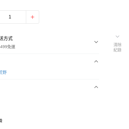
送方式
清除
499免運
紀錄
次付款
 荒野
付款
袋