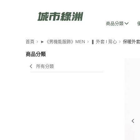
商品分類
首頁
►《男機能服飾》MEN
❚ 外套 l 背心
保暖外套
商品分類
所有分類