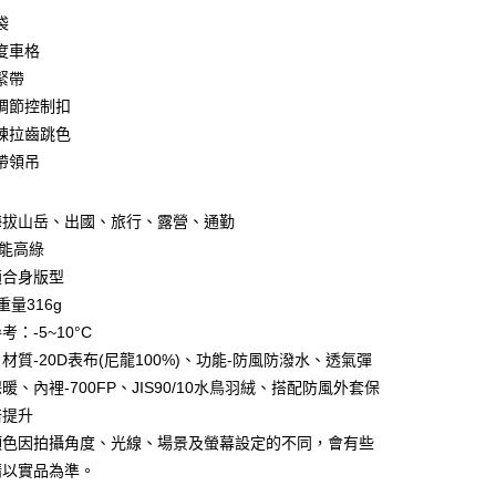
袋
y
度車格
緊帶
調節控制扣
享後付
鍊拉齒跳色
FTEE先享後付」】
帶領吊
先享後付是「在收到商品之後才付款」的支付方式。 讓您購物簡單
心！
：不需註冊會員、不需綁卡、不需儲值。
海拔山岳、出國、旅行、露營、通勤
：只要手機號碼，簡訊認證，即可結帳。
2能高綠
：先確認商品／服務後，再付款。
適合身版型
EE先享後付」結帳流程】
重量316g
方式選擇「AFTEE先享後付」後，將跳轉至「AFTEE先享後
付款
：-5~10°C
頁面，進行簡訊認證並確認金額後，即可完成結帳。
0，滿NT$499(含以上)免運費
成立數日內，您將收到繳費通知簡訊。
材質-20D表布(尼龍100%)、功能-防風防潑水、透氣彈
費通知簡訊後14天內，點擊此簡訊中的連結，可透過四大超商
暖、內裡-700FP、JIS90/10水鳥羽絨、搭配防風外套保
網路銀行／等多元方式進行付款，方視為交易完成。
付款
倍提升
：結帳手續完成當下不需立刻繳費，但若您需要取消訂單，請聯
0，滿NT$799(含以上)免運費
的店家。未經商家同意取消之訂單仍視為有效，需透過AFTEE
顏色因拍攝角度、光線、場景及螢幕設定的不同，會有些
繳納相關費用。
請以實品為準。
否成功請以「AFTEE先享後付 」之結帳頁面顯示為準，若有關於
功／繳費後需取消欲退款等相關疑問，請聯繫「AFTEE先享後