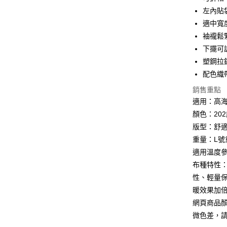
左內貼
Google Pa
適中寬
全盈+PAY
袖襱鬆
下擺可
AFTEE先
塑鋼拉
相關說明
【關於「A
配色織
ATM付款
AFTEE
銷售重點
便利好安
貨到付款
１．簡單
適用：高
２．便利
顏色：20
３．安心
版型：舒
運送方式
【「AFT
重量：L號
１．於結帳
全家取貨
適用溫度參考
付」結帳
每筆NT$6
２．訂單
布種特性：
３．收到繳
性、輕量保
／ATM／
7-11取貨
暖效果加
※ 請注意
每筆NT$6
絡購買商品
網頁商品
先享後付
宅配
微色差，
※ 交易是
是否繳費成