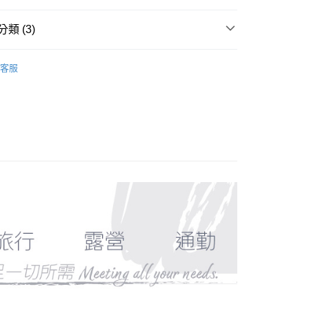
00，滿NT$799(含以上)免運費
援中心」
https://netprotections.freshdesk.com/support/home
市自取
類 (3)
項】
恩沛科技股份有限公司提供之「AFTEE先享後付」服務完成之
服飾》MEN
❚ 外套 l 背心
保暖外套/背心
依本服務之必要範圍內提供個人資料，並將交易相關給付款項請
客服
讓予恩沛科技股份有限公司。
牌 分 類 總 覽 --- ❒
WildLand 荒野
個人資料處理事宜，請瀏覽以下網址：
30，滿NT$3,000(含以上)免運費
ee.tw/terms/#terms3
總覽 》
年的使用者請事先徵得法定代理人或監護人之同意方可使用
E先享後付」，若未經同意申辦者引起之損失，本公司不負相關責
AFTEE先享後付」時，將依據個別帳號之用戶狀況，依本公司
核予不同之上限額度；若仍有額度不足之情形，本公司將視審查
用戶進行身份認證。
一人註冊多個帳號或使用他人資訊註冊。若發現惡意使用之情
科技股份有限公司將有權停止該用戶之使用額度並採取法律行