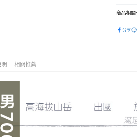
每筆NT$1
付客戶支
付款後門
商品相關分
【注意事
免運費
１．透過由
►《男機能
交易，需
分享
貨到付款
求債權轉
❒ --- 品 
２．關於
每筆NT$1
https://aft
►《 商品
３．未成
「AFTE
任。
說明
相關推薦
４．使用「
即時審查
結果請求
５．嚴禁
形，恩沛
動。