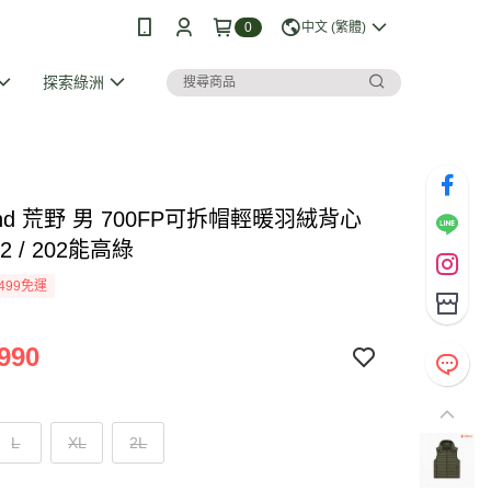
0
中文 (繁體)
探索綠洲
Land 荒野 男 700FP可拆帽輕暖羽絨背心
72 / 202能高綠
499免運
990
L
XL
2L