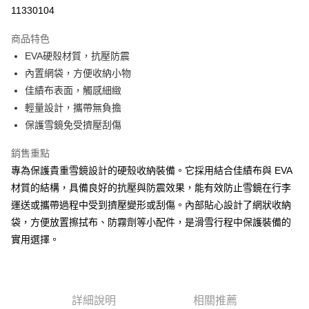
11330104
街口支付
商品特色
悠遊付
EVA硬殼材質，抗壓防震
Google Pay
內置網袋，方便收納小物
佳績布表面，觸感細緻
全盈+PAY
輕量設計，攜帶無負擔
AFTEE先享後付
保護雪鏡免受擠壓刮傷
相關說明
銷售重點
【關於「AFTEE先享後付」】
ATM付款
AFTEE先享後付是「在收到商品之後才付款」的支付方式。 讓您購物簡單
專為保護貴重雪鏡設計的硬殼收納裝備。它採用結合佳績布與 EVA
便利好安心！
材質的結構，具備良好的抗壓與防震效果，能有效防止雪鏡在行李
１．簡單：不需註冊會員、不需綁卡、不需儲值。
運送方式
２．便利：只要手機號碼，簡訊認證，即可結帳。
運送或攜帶過程中受到擠壓變形或刮傷。內部貼心設計了網狀收納
３．安心：先確認商品／服務後，再付款。
全家取貨付款
袋，方便放置擦拭布、防霧劑等小配件，是滑雪行程中保護裝備的
每筆NT$60，滿NT$499(含以上)免運費
實用選擇。
【「AFTEE先享後付」結帳流程】
１．於結帳方式選擇「AFTEE先享後付」後，將跳轉至「AFTEE先享後付」
7-11取貨付款
結帳頁面，進行簡訊認證並確認金額後，即可完成結帳。
２．訂單成立數日內，您將收到繳費通知簡訊。
每筆NT$60，滿NT$799(含以上)免運費
３．收到繳費通知簡訊後14天內，點擊此簡訊中的連結，可透過四大超商／
詳細說明
相關推薦
ATM／網路銀行／等多元方式進行付款，方視為交易完成。