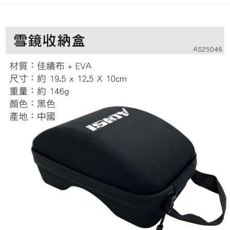
宅配
※ 請注意：結帳手續完成當下不需立刻繳費，但若您需要取消訂單，請聯絡
每筆NT$100，滿NT$799(含以上)免運費
購買商品的店家。未經商家同意取消之訂單仍視為有效，需透過AFTEE先享
後付繳納相關費用。
付款後門市自取
※ 交易是否成功請以「AFTEE先享後付 」之結帳頁面顯示為準，若有關於
是否繳費成功／繳費後需取消欲退款等相關疑問，請聯繫「AFTEE先享後付
免運費
客戶支援中心」
https://netprotections.freshdesk.com/support/home
【注意事項】
１．透過由恩沛科技股份有限公司提供之「AFTEE先享後付」服務完成之交
易，需依本服務之必要範圍內提供個人資料，並將交易相關給付款項請求債
權轉讓予恩沛科技股份有限公司。
２．關於個人資料處理事宜，請瀏覽以下網址：
https://aftee.tw/terms/#terms3
３．未成年的使用者請事先徵得法定代理人或監護人之同意方可使用
「AFTEE先享後付」，若未經同意申辦者引起之損失，本公司不負相關責
任。
４．使用「AFTEE先享後付」時，將依據個別帳號之用戶狀況，依本公司即
時審查核予不同之上限額度；若仍有額度不足之情形，本公司將視審查結果
請求用戶進行身份認證。
５．嚴禁一人註冊多個帳號或使用他人資訊註冊。若發現惡意使用之情形，
恩沛科技股份有限公司將有權停止該用戶之使用額度並採取法律行動。