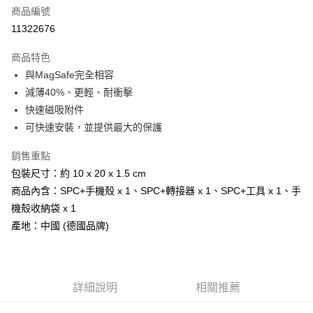
商品編號
Apple Pay
11322676
街口支付
商品特色
悠遊付
與MagSafe完全相容
Google Pay
減薄40%、更輕、耐衝擊
快速磁吸附件
全盈+PAY
可快速安裝，並提供最大的保護
AFTEE先享後付
銷售重點
相關說明
包裝尺寸：約 10 x 20 x 1.5 cm
【關於「AFTEE先享後付」】
ATM付款
AFTEE先享後付是「在收到商品之後才付款」的支付方式。 讓您購物簡單
商品內含：SPC+手機殼 x 1、SPC+轉接器 x 1、SPC+工具 x 1、手
便利好安心！
機殼收納袋 x 1
貨到付款
１．簡單：不需註冊會員、不需綁卡、不需儲值。
２．便利：只要手機號碼，簡訊認證，即可結帳。
產地：中國 (德國品牌)
３．安心：先確認商品／服務後，再付款。
運送方式
【「AFTEE先享後付」結帳流程】
全家取貨付款
１．於結帳方式選擇「AFTEE先享後付」後，將跳轉至「AFTEE先享後付」
每筆NT$60，滿NT$499(含以上)免運費
詳細說明
相關推薦
結帳頁面，進行簡訊認證並確認金額後，即可完成結帳。
２．訂單成立數日內，您將收到繳費通知簡訊。
7-11取貨付款
３．收到繳費通知簡訊後14天內，點擊此簡訊中的連結，可透過四大超商／