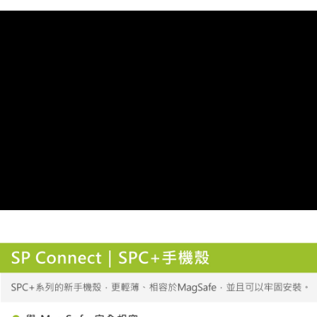
ATM／網路銀行／等多元方式進行付款，方視為交易完成。
每筆NT$60，滿NT$799(含以上)免運費
※ 請注意：結帳手續完成當下不需立刻繳費，但若您需要取消訂單，請聯絡
購買商品的店家。未經商家同意取消之訂單仍視為有效，需透過AFTEE先享
宅配
後付繳納相關費用。
每筆NT$100，滿NT$799(含以上)免運費
※ 交易是否成功請以「AFTEE先享後付 」之結帳頁面顯示為準，若有關於
是否繳費成功／繳費後需取消欲退款等相關疑問，請聯繫「AFTEE先享後付
客戶支援中心」
https://netprotections.freshdesk.com/support/home
付款後門市自取
免運費
【注意事項】
１．透過由恩沛科技股份有限公司提供之「AFTEE先享後付」服務完成之交
貨到付款
易，需依本服務之必要範圍內提供個人資料，並將交易相關給付款項請求債
權轉讓予恩沛科技股份有限公司。
每筆NT$130，滿NT$3,000(含以上)免運費
２．關於個人資料處理事宜，請瀏覽以下網址：
https://aftee.tw/terms/#terms3
３．未成年的使用者請事先徵得法定代理人或監護人之同意方可使用
「AFTEE先享後付」，若未經同意申辦者引起之損失，本公司不負相關責
任。
４．使用「AFTEE先享後付」時，將依據個別帳號之用戶狀況，依本公司即
時審查核予不同之上限額度；若仍有額度不足之情形，本公司將視審查結果
請求用戶進行身份認證。
５．嚴禁一人註冊多個帳號或使用他人資訊註冊。若發現惡意使用之情形，
恩沛科技股份有限公司將有權停止該用戶之使用額度並採取法律行動。