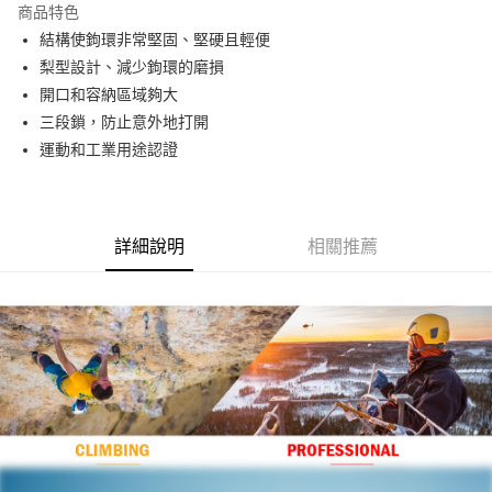
商品特色
Apple Pay
結構使鉤環非常堅固、堅硬且輕便
梨型設計、減少鉤環的磨損
街口支付
開口和容納區域夠大
悠遊付
三段鎖，防止意外地打開
運動和工業用途認證
Google Pay
全盈+PAY
AFTEE先享後付
詳細說明
相關推薦
相關說明
【關於「AFTEE先享後付」】
ATM付款
AFTEE先享後付是「在收到商品之後才付款」的支付方式。 讓您購物簡單
便利好安心！
貨到付款
１．簡單：不需註冊會員、不需綁卡、不需儲值。
２．便利：只要手機號碼，簡訊認證，即可結帳。
３．安心：先確認商品／服務後，再付款。
運送方式
【「AFTEE先享後付」結帳流程】
全家取貨付款
１．於結帳方式選擇「AFTEE先享後付」後，將跳轉至「AFTEE先享後付」
每筆NT$60，滿NT$499(含以上)免運費
結帳頁面，進行簡訊認證並確認金額後，即可完成結帳。
２．訂單成立數日內，您將收到繳費通知簡訊。