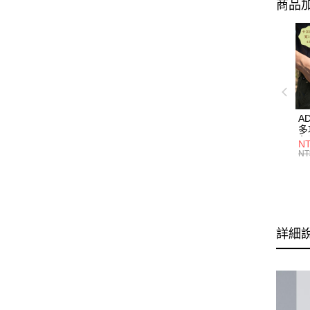
商品加
A
多
色】
NT
M
NT
詳細