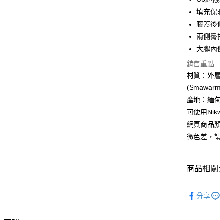
Google Pa
填充保
膝蓋後
全盈+PAY
兩側臀
AFTEE先
大腿內
相關說明
銷售重點
【關於「A
ATM付款
AFTEE
材質：外層/內裡
便利好安
(Smawar
貨到付款
１．簡單
產地：緬甸
２．便利
３．安心
可使用Ni
運送方式
網頁商品
【「AFT
１．於結帳
微色差，
宅配
付」結帳
每筆NT$1
２．訂單
３．收到繳
商品相關分
／ATM／
付款後門
※ 請注意
免運費
►《男機能
絡購買商品
分享
先享後付
貨到付款
►《 商品
※ 交易是
是否繳費成
每筆NT$1