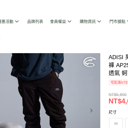
優惠活動
品牌列表
會員權益
購物資訊
門市據點
褲
ADIS
褲 AP2
透氣 
宅配滿NT$
NT$5,800
NT$4,
尺寸
M