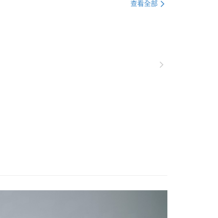
季用品 》Snow / Ice
雪衣/雪褲/保暖外套
查看全部
援中心」
https://netprotections.freshdesk.com/support/home
定優惠折扣↘福利專區
【服飾折抵】滿額送服飾抵用
項】
恩沛科技股份有限公司提供之「AFTEE先享後付」服務完成之
依本服務之必要範圍內提供個人資料，並將交易相關給付款項請
服飾》功能材質分類
秋冬款式
▣ 下身系列 ▣
讓予恩沛科技股份有限公司。
個人資料處理事宜，請瀏覽以下網址：
服飾》功能材質分類
秋冬款式
SMAWARM海洋溫控
ee.tw/terms/#terms3
年的使用者請事先徵得法定代理人或監護人之同意方可使用
E先享後付」，若未經同意申辦者引起之損失，本公司不負相關責
AFTEE先享後付」時，將依據個別帳號之用戶狀況，依本公司
核予不同之上限額度；若仍有額度不足之情形，本公司將視審查
用戶進行身份認證。
一人註冊多個帳號或使用他人資訊註冊。若發現惡意使用之情
科技股份有限公司將有權停止該用戶之使用額度並採取法律行