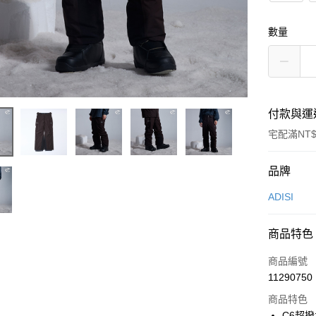
數量
付款與運
宅配滿NT$
付款方式
品牌
信用卡一
ADISI
LINE Pay
商品特色
Apple Pay
商品編號
街口支付
11290750
商品特色
悠遊付
C6超