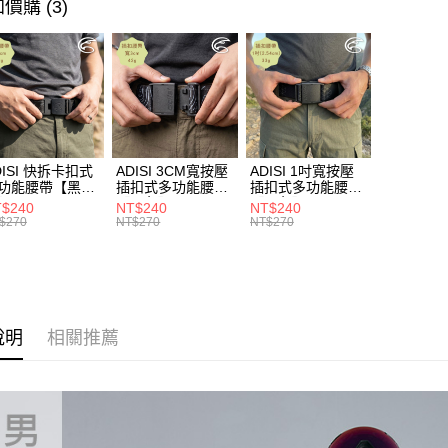
►《 滑雪/雪
價購 (3)
付客戶支
❚ 網購限
【注意事
券專區
１．透過由
交易，需
►《機能
求債權轉
２．關於
►《機能
https://aft
防水透氣
３．未成
「AFTE
DISI 快拆卡扣式
ADISI 3CM寬按壓
ADISI 1吋寬按壓
功能腰帶【黑
插扣式多功能腰帶
插扣式多功能腰帶
任。
AS26038 /
【黑色】AS26047
【黑色】AS26035
４．使用「
$240
NT$240
NT$240
IT台灣製
/ MIT台灣製
/ MIT台灣製
$270
NT$270
NT$270
即時審查
結果請求
５．嚴禁
形，恩沛
動。
說明
相關推薦