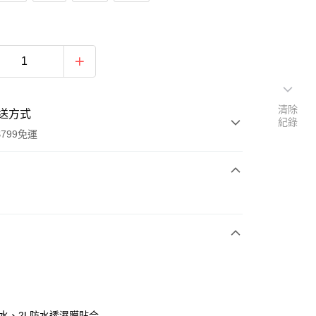
清除
送方式
紀錄
799免運
次付款
撥水、2L防水透濕膜貼合