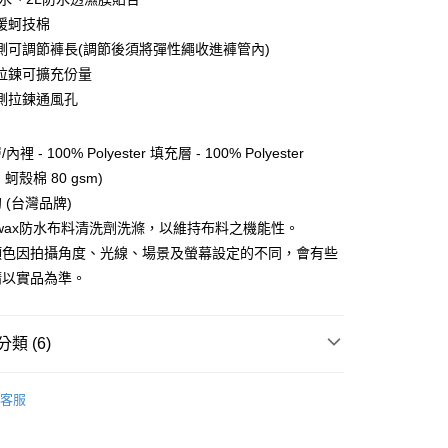
y
暖蚵技棉
側可調節褲長(調節後須將彈性繩收進褲管內)
拉鍊可擴充份量
享後付
側拉鍊通風孔
FTEE先享後付」】
先享後付是「在收到商品之後才付款」的支付方式。 讓您購物簡單
 - 100% Polyester 填充層 - 100% Polyester
心！
m 蚵殼棉 80 gsm)
：不需註冊會員、不需綁卡、不需儲值。
 (台灣品牌)
：只要手機號碼，簡訊認證，即可結帳。
：先確認商品／服務後，再付款。
kwax防水布料清洗劑洗滌，以維持布料之機能性。
顏色因拍攝角度、光線、場景及螢幕設定的不同，會有些
EE先享後付」結帳流程】
方式選擇「AFTEE先享後付」後，將跳轉至「AFTEE先享後
請以實品為準。
頁面，進行簡訊認證並確認金額後，即可完成結帳。
00，滿NT$799(含以上)免運費
成立數日內，您將收到繳費通知簡訊。
費通知簡訊後14天內，點擊此簡訊中的連結，可透過四大超商
類 (6)
網路銀行／等多元方式進行付款，方視為交易完成。
市自取
：結帳手續完成當下不需立刻繳費，但若您需要取消訂單，請聯
服飾》MEN
❚ 下身 l 褲子
保暖長褲
的店家。未經商家同意取消之訂單仍視為有效，需透過AFTEE
客服
繳納相關費用。
總覽 》
否成功請以「AFTEE先享後付 」之結帳頁面顯示為準，若有關於
功／繳費後需取消欲退款等相關疑問，請聯繫「AFTEE先享後
30，滿NT$3,000(含以上)免運費