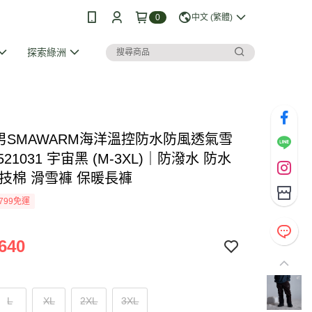
0
中文 (繁體)
探索綠洲
I 男SMAWARM海洋溫控防水防風透氣雪
521031 宇宙黑 (M-3XL)｜防潑水 防水
蚵技棉 滑雪褲 保暖長褲
799免運
640
L
XL
2XL
3XL