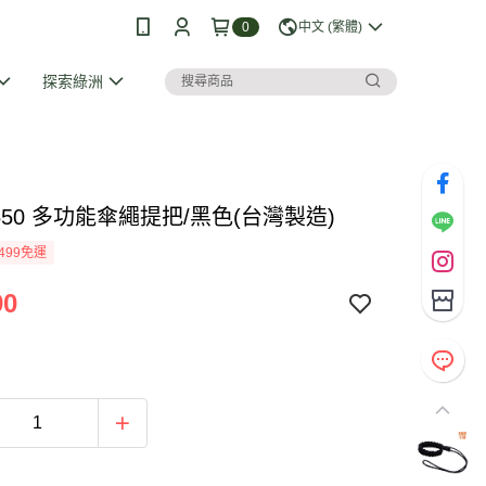
0
中文 (繁體)
探索綠洲
 550 多功能傘繩提把/黑色(台灣製造)
499免運
90