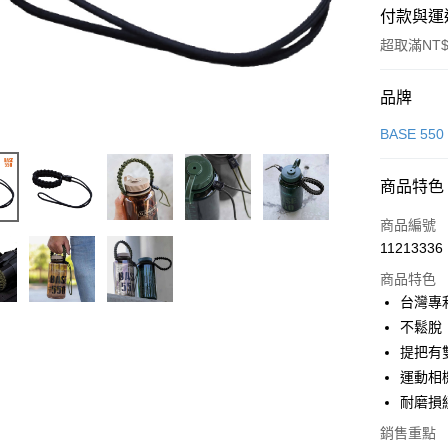
付款與運
超取滿NT$
付款方式
品牌
信用卡一
BASE 550
超商取貨
商品特色
LINE Pay
商品編號
Apple Pay
11213336
商品特色
街口支付
台灣專
悠遊付
不鬆脫
提把有
Google Pa
運動相
全盈+PAY
耐磨損
AFTEE先
銷售重點