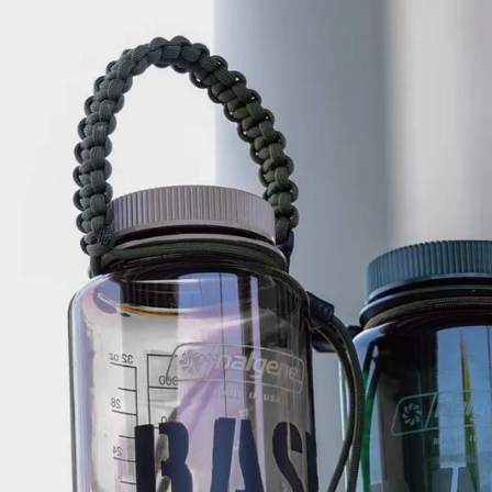
２．關於
每筆NT$1
https://aft
３．未成
「AFTE
任。
４．使用「
即時審查
結果請求
５．嚴禁
形，恩沛
動。