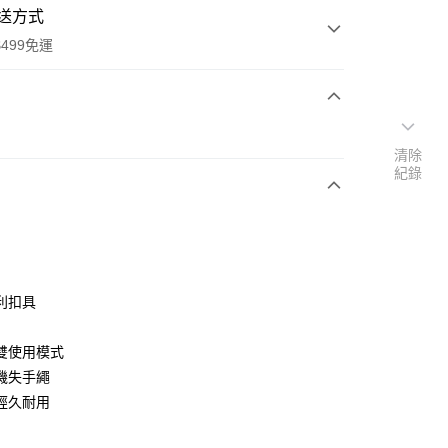
送方式
499免運
次付款
清除
付款
紀錄
利扣具
雙使用模式
y
機失手繩
經久耐用
享後付