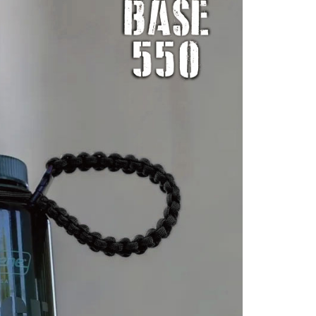
個人資料處理事宜，請瀏覽以下網址：
30，滿NT$3,000(含以上)免運費
ee.tw/terms/#terms3
年的使用者請事先徵得法定代理人或監護人之同意方可使用
E先享後付」，若未經同意申辦者引起之損失，本公司不負相關責
AFTEE先享後付」時，將依據個別帳號之用戶狀況，依本公司
核予不同之上限額度；若仍有額度不足之情形，本公司將視審查
用戶進行身份認證。
一人註冊多個帳號或使用他人資訊註冊。若發現惡意使用之情
科技股份有限公司將有權停止該用戶之使用額度並採取法律行