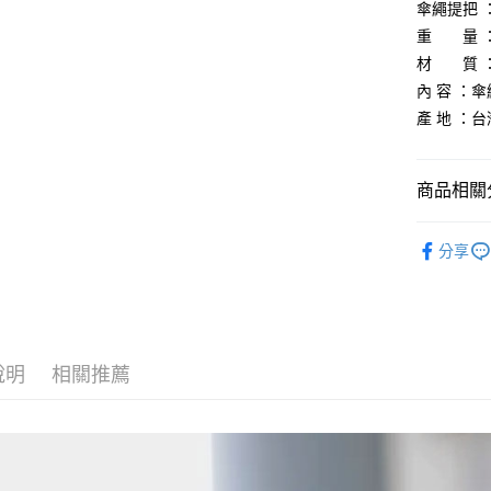
相關說明
傘繩提把 ：
【關於「A
重 量 ：
ATM付款
AFTEE
材 質 ：A
便利好安
貨到付款
１．簡單
內 容 ：
２．便利
產 地 ：台
３．安心
運送方式
【「AFT
１．於結帳
商品相關分
全家取貨
付」結帳
每筆NT$6
２．訂單
►《 旅行居家
３．收到繳
分享
件
／ATM／
7-11取貨
※ 請注意
►《 露營野
每筆NT$6
絡購買商品
先享後付
►《 商品
宅配
※ 交易是
是否繳費成
❒ --- 品 
每筆NT$1
說明
相關推薦
付客戶支
付款後門
【注意事
免運費
１．透過由
交易，需
貨到付款
求債權轉