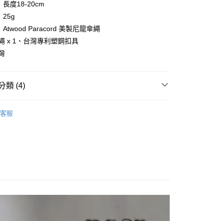
長度18-20cm
FTEE先享後付」】
25g
先享後付是「在收到商品之後才付款」的支付方式。 讓您購物簡單
twood Paracord 美製尼龍傘繩
心！
：不需註冊會員、不需綁卡、不需儲值。
傘繩 x 1、台灣專利塑鋼扣具
：只要手機號碼，簡訊認證，即可結帳。
灣
：先確認商品／服務後，再付款。
EE先享後付」結帳流程】
方式選擇「AFTEE先享後付」後，將跳轉至「AFTEE先享後
類 (4)
付款
頁面，進行簡訊認證並確認金額後，即可完成結帳。
0，滿NT$499(含以上)免運費
成立數日內，您將收到繳費通知簡訊。
 》Travel & Home
旅途防護．安全用品
安全配
費通知簡訊後14天內，點擊此簡訊中的連結，可透過四大超商
客服
網路銀行／等多元方式進行付款，方視為交易完成。
付款
：結帳手續完成當下不需立刻繳費，但若您需要取消訂單，請聯
趣 》Camping
露營野趣配件
0，滿NT$799(含以上)免運費
的店家。未經商家同意取消之訂單仍視為有效，需透過AFTEE
繳納相關費用。
總覽 》
否成功請以「AFTEE先享後付 」之結帳頁面顯示為準，若有關於
功／繳費後需取消欲退款等相關疑問，請聯繫「AFTEE先享後
牌 分 類 總 覽 --- ❒
BASE 550 傘繩
00，滿NT$799(含以上)免運費
援中心」
https://netprotections.freshdesk.com/support/home
市自取
項】
恩沛科技股份有限公司提供之「AFTEE先享後付」服務完成之
依本服務之必要範圍內提供個人資料，並將交易相關給付款項請
讓予恩沛科技股份有限公司。