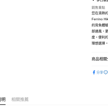
多口袋
相關說明
銷售重點
【大哥付
AFTEE先
1.本服務
您在濕熱
2.付款方
相關說明
Ferrin
流程，驗
【關於「A
的背負體驗
ATM付款
完成交易
AFTEE
3.實際核
便利好安
部通風，更
4.訂單成
貨到付款
１．簡單
度。便利
消。如遇
２．便利
無法說明
理想選擇
３．安心
【繳款方
運送方式
1.分期款
【「AFT
醒簡訊。
１．於結帳
商品相關分
宅配
2.透過簡
付」結帳
帳／街口支
每筆NT$1
２．訂單
►《 登山健
３．收到繳
分享
【注意事
／ATM／
付款後門
各式包款 l B
1.本服務
※ 請注意
免運費
用戶於交
絡購買商品
►《 商品
款買賣價
先享後付
貨到付款
2.基於同
※ 交易是
❒ --- 品 
資料（包
是否繳費成
每筆NT$1
說明
相關推薦
用，由本
❚ 新品上市 N
付客戶支
3.完整用