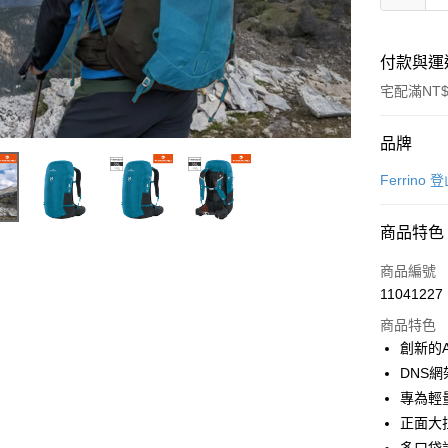
付款與運
宅配滿NT$
付款方式
品牌
信用卡一
Ferrino
LINE Pay
商品特色
Apple Pay
商品編號
街口支付
11041227
商品特色
悠遊付
創新的A
Google Pa
DNS
專為輕
全盈+PAY
正面大
大哥付你