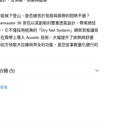
設計，含頂袋、側袋與腰袋
你分期使用說明】
享後付
由台灣大哥大提供，台灣大哥大用戶可立即使用無須另外申請。
的氣候下登山，是否總苦於背部與肩帶的悶熱不適？
式選擇「大哥付你分期」，訂單成立後會自動跳轉到大哥付的交易
o Hikemaster 36 背包以其創新的雙重透氣設計，帶來絕佳
證手機門號後，選擇欲分期的期數、繳款截止日，確認付款後即
FTEE先享後付」】
。它不僅採用經典的「Dry Net System」網架背板讓背
。
先享後付是「在收到商品之後才付款」的支付方式。 讓您購物簡單
准額度、可分期數及費用金額請依後續交易確認頁面所載為準。
心！
在肩帶上導入 Auxetic 技術，大幅提升了排熱與舒適
立30分鐘內，如未前往確認交易或遇審核未通過，訂單將自動取
：不需註冊會員、不需綁卡、不需儲值。
的前方快取大拉鍊與齊全的功能，是您從事輕量化健行的
「轉專審核」未通過狀況，表示未達大哥付你分期系統評分，恕
：只要手機號碼，簡訊認證，即可結帳。
評估內容。
。
：先確認商品／服務後，再付款。
式說明】
項不併入電信帳單，「大哥付你分期」於每月結算日後寄送繳費提
EE先享後付」結帳流程】
方式選擇「AFTEE先享後付」後，將跳轉至「AFTEE先享後
類 (5)
訊連結打開帳單後，可選擇「超商條碼／台灣大直營門市／銀行轉
頁面，進行簡訊認證並確認金額後，即可完成結帳。
付／iPASS MONEY」等通路繳費。
00，滿NT$799(含以上)免運費
成立數日內，您將收到繳費通知簡訊。
行 》Hiking
登山背包
登山健行背包 (20-40L)
費通知簡訊後14天內，點擊此簡訊中的連結，可透過四大超商
客服
項】
網路銀行／等多元方式進行付款，方視為交易完成。
市自取
ag & Backbag
休閒旅遊背包
係由「台灣大哥大股份有限公司」（以下簡稱本公司）所提供，讓
：結帳手續完成當下不需立刻繳費，但若您需要取消訂單，請聯
易時，得透過本服務購買商品或服務，並由商店將買賣／分期付
的店家。未經商家同意取消之訂單仍視為有效，需透過AFTEE
總覽 》
金債權讓與本公司後，依約使用本公司帳單繳交帳款。
繳納相關費用。
意付款使用「大哥付你分期」之契約關係目的，商店將以您的個人
否成功請以「AFTEE先享後付 」之結帳頁面顯示為準，若有關於
牌 分 類 總 覽 --- ❒
Ferrino 登山裝備
含姓名、電話或地址）提供予台灣大哥大進項蒐集、處理及利
功／繳費後需取消欲退款等相關疑問，請聯繫「AFTEE先享後
30，滿NT$3,000(含以上)免運費
公司與您本人進行分期帳單所需資料之確認、核對及更正。
ew Arrivals
登山健行 l 新品
援中心」
https://netprotections.freshdesk.com/support/home
戶服務條款，請詳閱以下連結：
https://oppay.tw/userRule