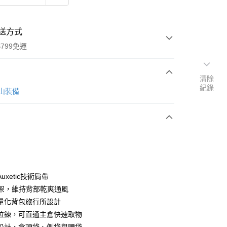
送方式
799免運
清除
紀錄
次付款
 登山裝備
uxetic技術肩帶
y
網架，維持背部乾爽通風
量化背包旅行所設計
拉鍊，可直通主倉快速取物
分期