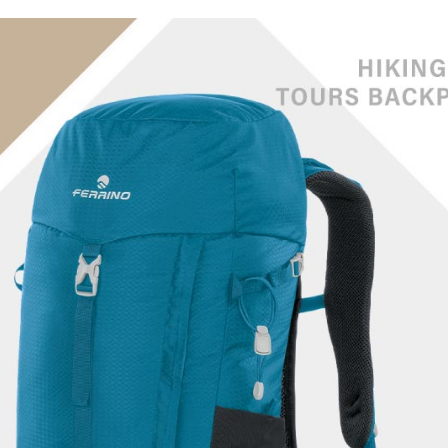
【注意事
１．透過由
交易，需
求債權轉
２．關於
https://aft
３．未成
「AFTE
任。
４．使用「
即時審查
結果請求
５．嚴禁
形，恩沛
動。