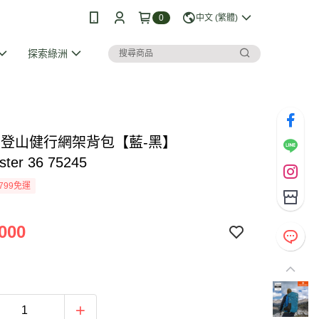
0
中文 (繁體)
探索綠洲
ino 登山健行網架背包【藍-黑】
ster 36 75245
799免運
000