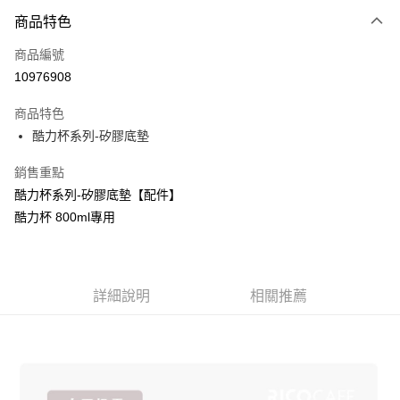
商品特色
LINE Pay
商品編號
Apple Pay
10976908
街口支付
商品特色
悠遊付
酷力杯系列-矽膠底墊
Google Pay
銷售重點
全盈+PAY
酷力杯系列-矽膠底墊【配件】
酷力杯 800ml專用
大哥付你分期
相關說明
【大哥付你分期使用說明】
AFTEE先享後付
1.本服務由台灣大哥大提供，台灣大哥大用戶可立即使用無須另外申請。
2.付款方式選擇「大哥付你分期」，訂單成立後會自動跳轉到大哥付的交易
詳細說明
相關推薦
相關說明
流程，驗證手機門號後，選擇欲分期的期數、繳款截止日，確認付款後即完
【關於「AFTEE先享後付」】
成交易。
ATM付款
AFTEE先享後付是「在收到商品之後才付款」的支付方式。 讓您購物簡單
3.實際核准額度、可分期數及費用金額請依後續交易確認頁面所載為準。
便利好安心！
4.訂單成立30分鐘內，如未前往確認交易或遇審核未通過，訂單將自動取
１．簡單：不需註冊會員、不需綁卡、不需儲值。
運送方式
消。如遇「轉專審核」未通過狀況，表示未達大哥付你分期系統評分，恕無
２．便利：只要手機號碼，簡訊認證，即可結帳。
法說明評估內容。
３．安心：先確認商品／服務後，再付款。