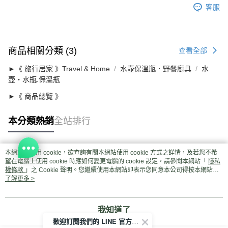
客服
商品相關分類 (3)
查看全部
►《 旅行居家 》Travel & Home
水壺保溫瓶．野餐廚具
水
壺‧水瓶.保溫瓶
►《 商品總覽 》
本分類熱銷
全站排行
本網站中使用 cookie，欲查詢有關本網站使用 cookie 方式之詳情，及若您不希
熱門標籤
望在電腦上使用 cookie 時應如何變更電腦的 cookie 設定，請參閱本網站「
隱私
權條款
」之 Cookie 聲明。您繼續使用本網站即表示您同意本公司得按本網站使
用條款之 Cookie 聲明使用 cookie。
了解更多 >
我知道了
歡迎訂閱我們的 LINE 官方帳號