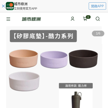
城市綠洲
開啟APP
立刻使用官方APP
0
1
/
6