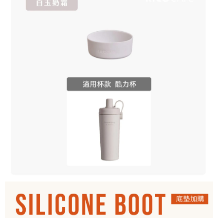
全家取貨付款
【繳款方式說明】
1.分期款項不併入電信帳單，「大哥付你分期」於每月結算日後寄送繳費提
每筆NT$60，滿NT$499(含以上)免運費
【「AFTEE先享後付」結帳流程】
醒簡訊。
１．於結帳方式選擇「AFTEE先享後付」後，將跳轉至「AFTEE先享後付」
2.透過簡訊連結打開帳單後，可選擇「超商條碼／台灣大直營門市／銀行轉
7-11取貨付款
結帳頁面，進行簡訊認證並確認金額後，即可完成結帳。
帳／街口支付／iPASS MONEY」等通路繳費。
２．訂單成立數日內，您將收到繳費通知簡訊。
每筆NT$60，滿NT$799(含以上)免運費
３．收到繳費通知簡訊後14天內，點擊此簡訊中的連結，可透過四大超商／
【注意事項】
ATM／網路銀行／等多元方式進行付款，方視為交易完成。
宅配
1.本服務係由「台灣大哥大股份有限公司」（以下簡稱本公司）所提供，讓
※ 請注意：結帳手續完成當下不需立刻繳費，但若您需要取消訂單，請聯絡
用戶於交易時，得透過本服務購買商品或服務，並由商店將買賣／分期付款
每筆NT$100，滿NT$799(含以上)免運費
購買商品的店家。未經商家同意取消之訂單仍視為有效，需透過AFTEE先享
買賣價金債權讓與本公司後，依約使用本公司帳單繳交帳款。
後付繳納相關費用。
2.基於同意付款使用「大哥付你分期」之契約關係目的，商店將以您的個人
付款後門市自取
※ 交易是否成功請以「AFTEE先享後付 」之結帳頁面顯示為準，若有關於
資料（包含姓名、電話或地址）提供予台灣大哥大進項蒐集、處理及利用，
是否繳費成功／繳費後需取消欲退款等相關疑問，請聯繫「AFTEE先享後付
免運費
由本公司與您本人進行分期帳單所需資料之確認、核對及更正。
客戶支援中心」
https://netprotections.freshdesk.com/support/home
3.完整用戶服務條款，請詳閱以下連結：
https://oppay.tw/userRule
【注意事項】
１．透過由恩沛科技股份有限公司提供之「AFTEE先享後付」服務完成之交
易，需依本服務之必要範圍內提供個人資料，並將交易相關給付款項請求債
權轉讓予恩沛科技股份有限公司。
２．關於個人資料處理事宜，請瀏覽以下網址：
https://aftee.tw/terms/#terms3
３．未成年的使用者請事先徵得法定代理人或監護人之同意方可使用
「AFTEE先享後付」，若未經同意申辦者引起之損失，本公司不負相關責
任。
４．使用「AFTEE先享後付」時，將依據個別帳號之用戶狀況，依本公司即