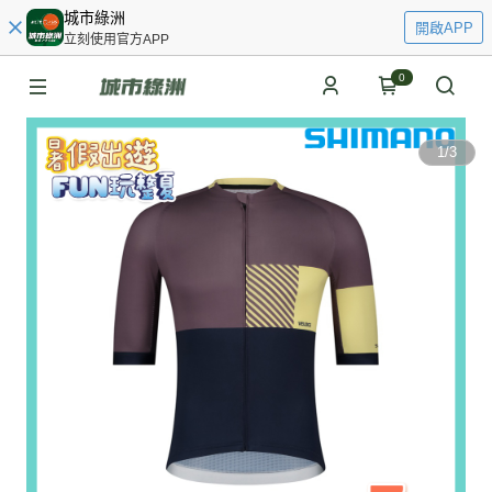
城市綠洲
開啟APP
立刻使用官方APP
0
1
/
3