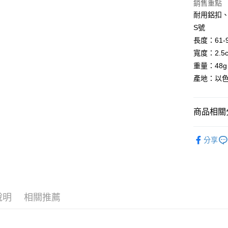
銷售重點
大哥付你
耐用鋁扣
相關說明
S號
【大哥付
長度：61-
AFTEE先
1.本服務
寬度：2.5
2.付款方
相關說明
流程，驗
重量：48g
【關於「A
ATM付款
完成交易
AFTEE
產地：以
3.實際核
便利好安
4.訂單成
貨到付款
１．簡單
消。如遇
２．便利
無法說明
商品相關分
３．安心
【繳款方
運送方式
1.分期款
【「AFT
❒ --- 品 
醒簡訊。
１．於結帳
分享
全家取貨
2.透過簡
►《 登山健
付」結帳
帳／街口支
每筆NT$6
２．訂單
►《 商品
３．收到繳
【注意事
／ATM／
7-11取貨
►《 機能配件
1.本服務
※ 請注意
每筆NT$6
用戶於交
絡購買商品
說明
相關推薦
►《 旅行居家
款買賣價
先享後付
宅配
包/零錢包
2.基於同
※ 交易是
資料（包
是否繳費成
每筆NT$1