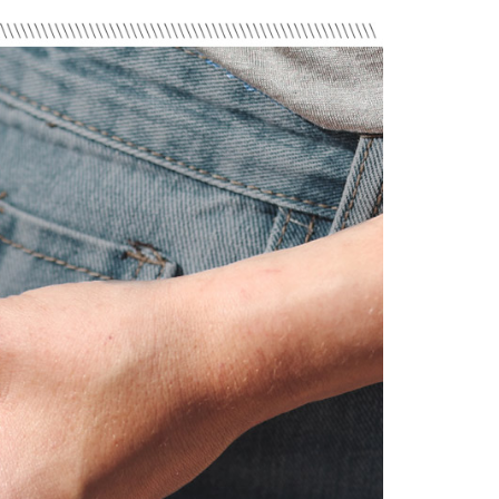
公司與您本人進行分期帳單所需資料之確認、核對及更正。
援中心」
https://netprotections.freshdesk.com/support/home
戶服務條款，請詳閱以下連結：
https://oppay.tw/userRule
市自取
項】
恩沛科技股份有限公司提供之「AFTEE先享後付」服務完成之
依本服務之必要範圍內提供個人資料，並將交易相關給付款項請
讓予恩沛科技股份有限公司。
個人資料處理事宜，請瀏覽以下網址：
30，滿NT$3,000(含以上)免運費
ee.tw/terms/#terms3
年的使用者請事先徵得法定代理人或監護人之同意方可使用
E先享後付」，若未經同意申辦者引起之損失，本公司不負相關責
AFTEE先享後付」時，將依據個別帳號之用戶狀況，依本公司
核予不同之上限額度；若仍有額度不足之情形，本公司將視審查
用戶進行身份認證。
一人註冊多個帳號或使用他人資訊註冊。若發現惡意使用之情
科技股份有限公司將有權停止該用戶之使用額度並採取法律行