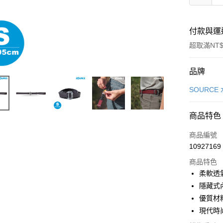
付款與運
超取滿NT$
付款方式
品牌
信用卡一
SOURCE
超商取貨
商品特色
LINE Pay
商品編號
Apple Pay
10927169
商品特色
街口支付
柔軟透
悠遊付
隱藏式
優質材
Google Pa
現代時
全盈+PAY