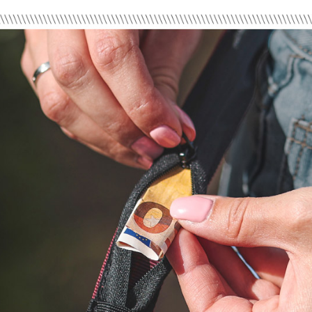
用，由本
付客戶支
3.完整用
付款後門
【注意事
免運費
１．透過由
交易，需
貨到付款
求債權轉
２．關於
每筆NT$1
https://aft
３．未成
「AFTE
任。
４．使用「
即時審查
結果請求
５．嚴禁
形，恩沛
動。