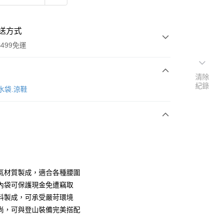
送方式
499免運
清除
紀錄
次付款
 水袋.涼鞋
付款
氣材質製成，適合各種腰圍
內袋可保護現金免遭竊取
料製成，可承受嚴苛環境
y
尚，可與登山裝備完美搭配