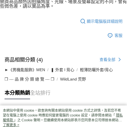
網頁商品顏色因拍攝角度、光線、場景及螢幕設定的不同，會有
些微色差，請以實品為準。
顯示電腦版詳細說明
客服
商品相關分類 (4)
查看全部
►《男機能服飾》MEN
❚ 外套 l 背心
輕薄防曬外套/背心
❒ --- 品 牌 分 類 總 覽 --- ❒
WildLand 荒野
本分類熱銷
全站排行
本網站中使用 cookie，欲查詢有關本網站使用 cookie 方式之詳情，及若您不希
熱門標籤
望在電腦上使用 cookie 時應如何變更電腦的 cookie 設定，請參閱本網站「
隱私
權條款
」之 Cookie 聲明。您繼續使用本網站即表示您同意本公司得按本網站使
用條款之 Cookie 聲明使用 cookie。
了解更多 >