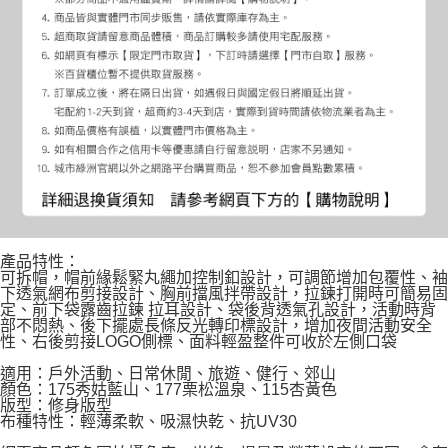
產品特性：
可拆帽，帽前緣鬆緊丸繩加控制釦設計，可調節增加包覆性、袖
下透氣網布剪接設計、胸前擋風拌帶設計，拉鍊打開時可簡易固
定、前下袋露齒拉鍊 拉耳設計、袋後背透氣孔設計，活動時背
部不悶熱、後下擺處長條反光轉印標設計，增加夜間活動安全
性、右後剪接LOGO側標、面料輕盈整件可收於左側口袋
適用：戶外活動、日常休閒、旅遊、健行、郊山
顏色：175秀姑藍山、177栗松溫泉、115杏黃色
版型：修身版型
布種特性：輕薄柔軟、吸濕快乾、抗UV30