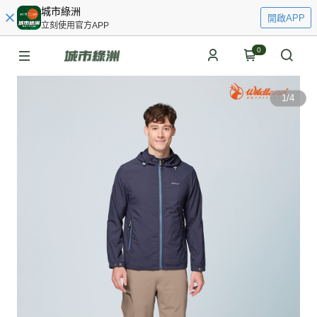
城市綠洲
開啟APP
立刻使用官方APP
0
1
/
4