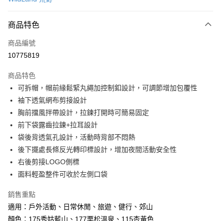
超商取貨付款
商品特色
LINE Pay
商品編號
Apple Pay
10775819
街口支付
商品特色
悠遊付
可拆帽，帽前緣鬆緊丸繩加控制釦設計，可調節增加包覆性
Google Pay
袖下透氣網布剪接設計
胸前擋風拌帶設計，拉鍊打開時可簡易固定
全盈+PAY
前下袋露齒拉鍊+拉耳設計
大哥付你分期
袋後背透氣孔設計，活動時背部不悶熱
相關說明
後下擺處長條反光轉印標設計，增加夜間活動安全性
【大哥付你分期使用說明】
右後剪接LOGO側標
AFTEE先享後付
1.本服務由台灣大哥大提供，台灣大哥大用戶可立即使用無須另外申請。
面料輕盈整件可收於左側口袋
2.付款方式選擇「大哥付你分期」，訂單成立後會自動跳轉到大哥付的交易
相關說明
流程，驗證手機門號後，選擇欲分期的期數、繳款截止日，確認付款後即完
【關於「AFTEE先享後付」】
成交易。
銷售重點
ATM付款
AFTEE先享後付是「在收到商品之後才付款」的支付方式。 讓您購物簡單
3.實際核准額度、可分期數及費用金額請依後續交易確認頁面所載為準。
適用：戶外活動、日常休閒、旅遊、健行、郊山
便利好安心！
4.訂單成立30分鐘內，如未前往確認交易或遇審核未通過，訂單將自動取
貨到付款
１．簡單：不需註冊會員、不需綁卡、不需儲值。
顏色：175秀姑藍山、177栗松溫泉、115杏黃色
消。如遇「轉專審核」未通過狀況，表示未達大哥付你分期系統評分，恕無