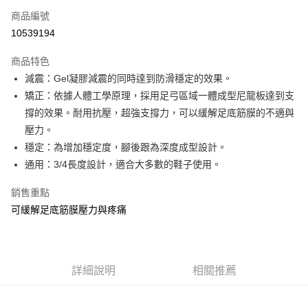
商品編號
超商取貨付款
10539194
LINE Pay
商品特色
Apple Pay
減震：Gel凝膠減震的同時達到防滑穩定的效果。
矯正：依據人體工學原理，採用足弓區域一體成型尼龍板達到支
街口支付
撐的效果。耐用抗壓，超強支撐力，可以緩解足底筋膜的不適與
悠遊付
壓力。
穩定：為增加穩定度，腳後跟為深度成型設計。
Google Pay
通用：3/4長度設計，適合大多數的鞋子使用。
全盈+PAY
銷售重點
大哥付你分期
可緩解足底筋膜壓力與疼痛
相關說明
【大哥付你分期使用說明】
AFTEE先享後付
1.本服務由台灣大哥大提供，台灣大哥大用戶可立即使用無須另外申請。
2.付款方式選擇「大哥付你分期」，訂單成立後會自動跳轉到大哥付的交易
相關說明
詳細說明
相關推薦
流程，驗證手機門號後，選擇欲分期的期數、繳款截止日，確認付款後即完
【關於「AFTEE先享後付」】
成交易。
ATM付款
AFTEE先享後付是「在收到商品之後才付款」的支付方式。 讓您購物簡單
3.實際核准額度、可分期數及費用金額請依後續交易確認頁面所載為準。
便利好安心！