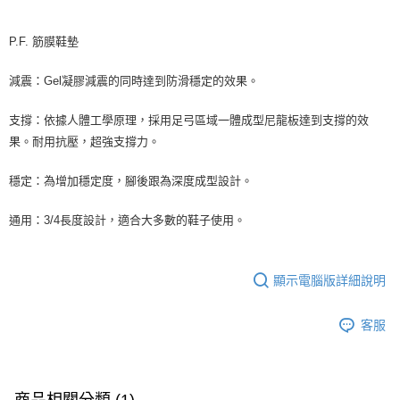
P.F. 筋膜鞋墊
減震：Gel凝膠減震的同時達到防滑穩定的效果。
支撐：依據人體工學原理，採用足弓區域一體成型尼龍板達到支撐的效
果。耐用抗壓，超強支撐力。
穩定：為增加穩定度，腳後跟為深度成型設計。
通用：3/4長度設計，適合大多數的鞋子使用。
顯示電腦版詳細說明
客服