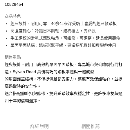
10528454
街口支付
商品特色
悠遊付
經典設計，耐用可靠：40多年來深受騎士喜愛的經典款踏板
Google Pay
高強度軸心：冷鍛日本鋼軸，結構穩固，壽命長
手工調校的滑軌式滾珠軸承，可維修、可調整，延長使用壽命
全盈+PAY
單面平面結構：踏板形狀平緩，建議搭配腳趾扣與腳帶使用
大哥付你分期
銷售重點
相關說明
經典設計、耐用且高效的單面平面踏板，專為城市與公路騎行而打
【大哥付你分期使用說明】
AFTEE先享後付
1.本服務由台灣大哥大提供，台灣大哥大用戶可立即使用無須另外申請。
造，Sylvan Road 具備精巧的踏板本體與一體成型
2.付款方式選擇「大哥付你分期」，訂單成立後會自動跳轉到大哥付的交易
相關說明
的單面護蓋結構，不僅提供腳部支撐力，還能有效保護軸心，並提
流程，驗證手機門號後，選擇欲分期的期數、繳款截止日，確認付款後即完
【關於「AFTEE先享後付」】
成交易。
高過彎時的安全性。
ATM付款
AFTEE先享後付是「在收到商品之後才付款」的支付方式。 讓您購物簡單
3.實際核准額度、可分期數及費用金額請依後續交易確認頁面所載為準。
適合搭配腳趾扣與腳帶，提升踩踏效率與穩定性，是許多車友超過
便利好安心！
4.訂單成立30分鐘內，如未前往確認交易或遇審核未通過，訂單將自動取
貨到付款
１．簡單：不需註冊會員、不需綁卡、不需儲值。
四十年的信賴選擇。
消。如遇「轉專審核」未通過狀況，表示未達大哥付你分期系統評分，恕無
２．便利：只要手機號碼，簡訊認證，即可結帳。
法說明評估內容。
３．安心：先確認商品／服務後，再付款。
【繳款方式說明】
運送方式
1.分期款項不併入電信帳單，「大哥付你分期」於每月結算日後寄送繳費提
【「AFTEE先享後付」結帳流程】
全家取貨付款
醒簡訊。
１．於結帳方式選擇「AFTEE先享後付」後，將跳轉至「AFTEE先享後付」
詳細說明
相關推薦
2.透過簡訊連結打開帳單後，可選擇「超商條碼／台灣大直營門市／銀行轉
每筆NT$60，滿NT$499(含以上)免運費
結帳頁面，進行簡訊認證並確認金額後，即可完成結帳。