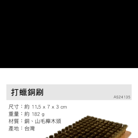
帳／街口支付／iPASS MONEY」等通路繳費。
２．訂單成立數日內，您將收到繳費通知簡訊。
7-11取貨付款
３．收到繳費通知簡訊後14天內，點擊此簡訊中的連結，可透過四大超商／
【注意事項】
ATM／網路銀行／等多元方式進行付款，方視為交易完成。
每筆NT$60，滿NT$799(含以上)免運費
1.本服務係由「台灣大哥大股份有限公司」（以下簡稱本公司）所提供，讓
※ 請注意：結帳手續完成當下不需立刻繳費，但若您需要取消訂單，請聯絡
用戶於交易時，得透過本服務購買商品或服務，並由商店將買賣／分期付款
購買商品的店家。未經商家同意取消之訂單仍視為有效，需透過AFTEE先享
宅配
買賣價金債權讓與本公司後，依約使用本公司帳單繳交帳款。
後付繳納相關費用。
2.基於同意付款使用「大哥付你分期」之契約關係目的，商店將以您的個人
每筆NT$100，滿NT$799(含以上)免運費
※ 交易是否成功請以「AFTEE先享後付 」之結帳頁面顯示為準，若有關於
資料（包含姓名、電話或地址）提供予台灣大哥大進項蒐集、處理及利用，
是否繳費成功／繳費後需取消欲退款等相關疑問，請聯繫「AFTEE先享後付
由本公司與您本人進行分期帳單所需資料之確認、核對及更正。
客戶支援中心」
https://netprotections.freshdesk.com/support/home
付款後門市自取
3.完整用戶服務條款，請詳閱以下連結：
https://oppay.tw/userRule
免運費
【注意事項】
１．透過由恩沛科技股份有限公司提供之「AFTEE先享後付」服務完成之交
貨到付款
易，需依本服務之必要範圍內提供個人資料，並將交易相關給付款項請求債
權轉讓予恩沛科技股份有限公司。
每筆NT$130，滿NT$3,000(含以上)免運費
２．關於個人資料處理事宜，請瀏覽以下網址：
https://aftee.tw/terms/#terms3
３．未成年的使用者請事先徵得法定代理人或監護人之同意方可使用
「AFTEE先享後付」，若未經同意申辦者引起之損失，本公司不負相關責
任。
４．使用「AFTEE先享後付」時，將依據個別帳號之用戶狀況，依本公司即
時審查核予不同之上限額度；若仍有額度不足之情形，本公司將視審查結果
請求用戶進行身份認證。
５．嚴禁一人註冊多個帳號或使用他人資訊註冊。若發現惡意使用之情形，
恩沛科技股份有限公司將有權停止該用戶之使用額度並採取法律行動。