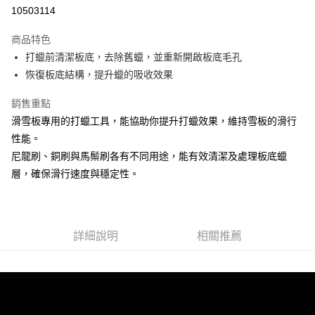
10503114
街口支付
商品特色
悠遊付
打蠟前清潔板底，去除舊蠟，並重新開啟板底毛孔
Google Pay
恢復板底結構，提升蠟的吸收效果
全盈+PAY
銷售重點
滑雪板專用的打蠟工具，能協助你提升打蠟效果，維持雪板的滑行
大哥付你分期
性能。
相關說明
尼龍刷、銅刷與馬鬃刷各有不同用途，能有效清潔及處理板底蠟
【大哥付你分期使用說明】
AFTEE先享後付
1.本服務由台灣大哥大提供，台灣大哥大用戶可立即使用無須另外申請。
層，確保滑行速度與穩定性。
2.付款方式選擇「大哥付你分期」，訂單成立後會自動跳轉到大哥付的交易
相關說明
流程，驗證手機門號後，選擇欲分期的期數、繳款截止日，確認付款後即完
【關於「AFTEE先享後付」】
成交易。
ATM付款
AFTEE先享後付是「在收到商品之後才付款」的支付方式。 讓您購物簡單
3.實際核准額度、可分期數及費用金額請依後續交易確認頁面所載為準。
便利好安心！
4.訂單成立30分鐘內，如未前往確認交易或遇審核未通過，訂單將自動取
詳細說明
相關推薦
貨到付款
１．簡單：不需註冊會員、不需綁卡、不需儲值。
消。如遇「轉專審核」未通過狀況，表示未達大哥付你分期系統評分，恕無
２．便利：只要手機號碼，簡訊認證，即可結帳。
法說明評估內容。
３．安心：先確認商品／服務後，再付款。
【繳款方式說明】
運送方式
1.分期款項不併入電信帳單，「大哥付你分期」於每月結算日後寄送繳費提
【「AFTEE先享後付」結帳流程】
全家取貨付款
醒簡訊。
１．於結帳方式選擇「AFTEE先享後付」後，將跳轉至「AFTEE先享後付」
2.透過簡訊連結打開帳單後，可選擇「超商條碼／台灣大直營門市／銀行轉
每筆NT$60，滿NT$499(含以上)免運費
結帳頁面，進行簡訊認證並確認金額後，即可完成結帳。