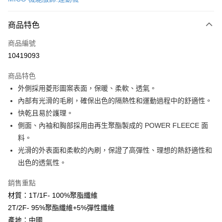
超商取貨付款
商品特色
LINE Pay
商品編號
Apple Pay
10419093
街口支付
商品特色
悠遊付
外側採用菱形圖案表面，保暖、柔軟、透氣。
Google Pay
內部有光滑的毛刷，確保出色的隔熱性和運動過程中的舒適性。
快乾且易於護理。
全盈+PAY
側面、內袖和胸部採用由再生聚酯製成的 POWER FLEECE 面
大哥付你分期
料。
相關說明
光滑的外表面和柔軟的內刷，保證了高彈性、理想的熱舒適性和
【大哥付你分期使用說明】
出色的透氣性。
AFTEE先享後付
1.本服務由台灣大哥大提供，台灣大哥大用戶可立即使用無須另外申請。
2.付款方式選擇「大哥付你分期」，訂單成立後會自動跳轉到大哥付的交易
相關說明
銷售重點
流程，驗證手機門號後，選擇欲分期的期數、繳款截止日，確認付款後即完
【關於「AFTEE先享後付」】
成交易。
材質：1T/1F- 100%聚脂纖維
ATM付款
AFTEE先享後付是「在收到商品之後才付款」的支付方式。 讓您購物簡單
3.實際核准額度、可分期數及費用金額請依後續交易確認頁面所載為準。
2T/2F- 95%聚酯纖維+5%彈性纖維
便利好安心！
4.訂單成立30分鐘內，如未前往確認交易或遇審核未通過，訂單將自動取
貨到付款
１．簡單：不需註冊會員、不需綁卡、不需儲值。
產地：中國
消。如遇「轉專審核」未通過狀況，表示未達大哥付你分期系統評分，恕無