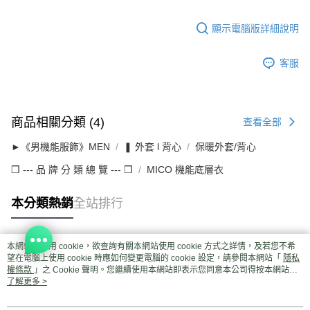
顯示電腦版詳細說明
客服
商品相關分類 (4)
查看全部
►《男機能服飾》MEN
❚ 外套 l 背心
保暖外套/背心
❒ --- 品 牌 分 類 總 覽 --- ❒
MICO 機能底層衣
本分類熱銷
全站排行
本網站中使用 cookie，欲查詢有關本網站使用 cookie 方式之詳情，及若您不希
熱門標籤
望在電腦上使用 cookie 時應如何變更電腦的 cookie 設定，請參閱本網站「
隱私
權條款
」之 Cookie 聲明。您繼續使用本網站即表示您同意本公司得按本網站使
用條款之 Cookie 聲明使用 cookie。
了解更多 >