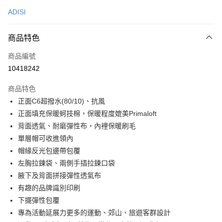
信用卡一次付款
ADISI
超商取貨付款
商品特色
LINE Pay
商品編號
Apple Pay
10418242
街口支付
商品特色
悠遊付
正面C6超撥水(80/10)、抗風
Google Pay
正面填充保暖蚵技棉，保暖程度媲美Primaloft
背面透氣、耐磨彈性布，內裡保暖刷毛
全盈+PAY
單層帽可收進領內
大哥付你分期
帽緣反光包邊帶包覆
相關說明
左胸拉鍊袋、兩側手插拉鍊口袋
【大哥付你分期使用說明】
腋下及背面拼接彈性透氣布
AFTEE先享後付
1.本服務由台灣大哥大提供，台灣大哥大用戶可立即使用無須另外申請。
有趣的品牌識別印刷
2.付款方式選擇「大哥付你分期」，訂單成立後會自動跳轉到大哥付的交易
相關說明
流程，驗證手機門號後，選擇欲分期的期數、繳款截止日，確認付款後即完
下擺彈性包覆
【關於「AFTEE先享後付」】
成交易。
ATM付款
AFTEE先享後付是「在收到商品之後才付款」的支付方式。 讓您購物簡單
專為活動延展力更多的運動、郊山、旅遊客群設計
3.實際核准額度、可分期數及費用金額請依後續交易確認頁面所載為準。
便利好安心！