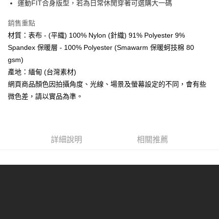
運動FIT合身版型，若為日常休閒穿著可選購大一碼
4.訂單成立30分鐘內，如未前往確認交易或遇審核未通過，訂單將自動取
貨到付款
１．簡單：不需註冊會員、不需綁卡、不需儲值。
消。如遇「轉專審核」未通過狀況，表示未達大哥付你分期系統評分，恕無
２．便利：只要手機號碼，簡訊認證，即可結帳。
法說明評估內容。
銷售重點
３．安心：先確認商品／服務後，再付款。
【繳款方式說明】
運送方式
材質：表布 - (平織) 100% Nylon (針織) 91% Polyester 9%
1.分期款項不併入電信帳單，「大哥付你分期」於每月結算日後寄送繳費提
【「AFTEE先享後付」結帳流程】
全家取貨付款
Spandex 保暖層 - 100% Polyester (Smawarm 保暖蚵技棉 80
醒簡訊。
１．於結帳方式選擇「AFTEE先享後付」後，將跳轉至「AFTEE先享後付」
2.透過簡訊連結打開帳單後，可選擇「超商條碼／台灣大直營門市／銀行轉
每筆NT$60，滿NT$499(含以上)免運費
gsm)
結帳頁面，進行簡訊認證並確認金額後，即可完成結帳。
帳／街口支付／iPASS MONEY」等通路繳費。
２．訂單成立數日內，您將收到繳費通知簡訊。
產地：緬甸 (台灣素材)
7-11取貨付款
３．收到繳費通知簡訊後14天內，點擊此簡訊中的連結，可透過四大超商／
【注意事項】
網頁商品顏色因拍攝角度、光線、場景及螢幕設定的不同，會有些
ATM／網路銀行／等多元方式進行付款，方視為交易完成。
每筆NT$60，滿NT$799(含以上)免運費
1.本服務係由「台灣大哥大股份有限公司」（以下簡稱本公司）所提供，讓
※ 請注意：結帳手續完成當下不需立刻繳費，但若您需要取消訂單，請聯絡
微色差，請以實品為準。
用戶於交易時，得透過本服務購買商品或服務，並由商店將買賣／分期付款
購買商品的店家。未經商家同意取消之訂單仍視為有效，需透過AFTEE先享
宅配
買賣價金債權讓與本公司後，依約使用本公司帳單繳交帳款。
後付繳納相關費用。
2.基於同意付款使用「大哥付你分期」之契約關係目的，商店將以您的個人
每筆NT$100，滿NT$799(含以上)免運費
※ 交易是否成功請以「AFTEE先享後付 」之結帳頁面顯示為準，若有關於
資料（包含姓名、電話或地址）提供予台灣大哥大進項蒐集、處理及利用，
是否繳費成功／繳費後需取消欲退款等相關疑問，請聯繫「AFTEE先享後付
由本公司與您本人進行分期帳單所需資料之確認、核對及更正。
客戶支援中心」
詳細說明
https://netprotections.freshdesk.com/support/home
相關推薦
付款後門市自取
3.完整用戶服務條款，請詳閱以下連結：
https://oppay.tw/userRule
免運費
【注意事項】
１．透過由恩沛科技股份有限公司提供之「AFTEE先享後付」服務完成之交
貨到付款
易，需依本服務之必要範圍內提供個人資料，並將交易相關給付款項請求債
權轉讓予恩沛科技股份有限公司。
每筆NT$130，滿NT$3,000(含以上)免運費
２．關於個人資料處理事宜，請瀏覽以下網址：
https://aftee.tw/terms/#terms3
３．未成年的使用者請事先徵得法定代理人或監護人之同意方可使用
「AFTEE先享後付」，若未經同意申辦者引起之損失，本公司不負相關責