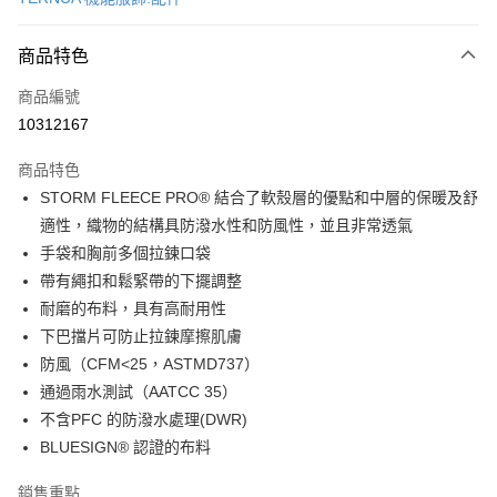
超商取貨付款
商品特色
LINE Pay
商品編號
Apple Pay
10312167
街口支付
商品特色
悠遊付
STORM FLEECE PRO® 結合了軟殼層的優點和中層的保暖及舒
Google Pay
適性，織物的結構具防潑水性和防風性，並且非常透氣
手袋和胸前多個拉鍊口袋
全盈+PAY
帶有繩扣和鬆緊帶的下擺調整
大哥付你分期
耐磨的布料，具有高耐用性
相關說明
下巴擋片可防止拉鍊摩擦肌膚
【大哥付你分期使用說明】
防風（CFM<25，ASTMD737）
AFTEE先享後付
1.本服務由台灣大哥大提供，台灣大哥大用戶可立即使用無須另外申請。
通過雨水測試（AATCC 35）
2.付款方式選擇「大哥付你分期」，訂單成立後會自動跳轉到大哥付的交易
相關說明
流程，驗證手機門號後，選擇欲分期的期數、繳款截止日，確認付款後即完
不含PFC 的防潑水處理(DWR)
【關於「AFTEE先享後付」】
成交易。
ATM付款
AFTEE先享後付是「在收到商品之後才付款」的支付方式。 讓您購物簡單
BLUESIGN® 認證的布料
3.實際核准額度、可分期數及費用金額請依後續交易確認頁面所載為準。
便利好安心！
4.訂單成立30分鐘內，如未前往確認交易或遇審核未通過，訂單將自動取
貨到付款
１．簡單：不需註冊會員、不需綁卡、不需儲值。
銷售重點
消。如遇「轉專審核」未通過狀況，表示未達大哥付你分期系統評分，恕無