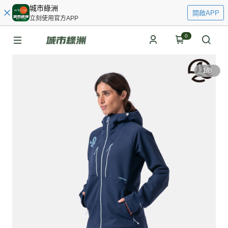
城市綠洲
開啟APP
立刻使用官方APP
0
1
/
8