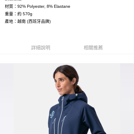
２．便利：只要手機號碼，簡訊認證，即可結帳。
法說明評估內容。
材質：92% Polyester, 8% Elastane
３．安心：先確認商品／服務後，再付款。
【繳款方式說明】
運送方式
重量：約 570g
1.分期款項不併入電信帳單，「大哥付你分期」於每月結算日後寄送繳費提
【「AFTEE先享後付」結帳流程】
全家取貨付款
產地：越南 (西班牙品牌)
醒簡訊。
１．於結帳方式選擇「AFTEE先享後付」後，將跳轉至「AFTEE先享後付」
2.透過簡訊連結打開帳單後，可選擇「超商條碼／台灣大直營門市／銀行轉
每筆NT$60，滿NT$499(含以上)免運費
結帳頁面，進行簡訊認證並確認金額後，即可完成結帳。
帳／街口支付／iPASS MONEY」等通路繳費。
２．訂單成立數日內，您將收到繳費通知簡訊。
7-11取貨付款
３．收到繳費通知簡訊後14天內，點擊此簡訊中的連結，可透過四大超商／
【注意事項】
ATM／網路銀行／等多元方式進行付款，方視為交易完成。
每筆NT$60，滿NT$799(含以上)免運費
詳細說明
相關推薦
1.本服務係由「台灣大哥大股份有限公司」（以下簡稱本公司）所提供，讓
※ 請注意：結帳手續完成當下不需立刻繳費，但若您需要取消訂單，請聯絡
用戶於交易時，得透過本服務購買商品或服務，並由商店將買賣／分期付款
購買商品的店家。未經商家同意取消之訂單仍視為有效，需透過AFTEE先享
宅配
買賣價金債權讓與本公司後，依約使用本公司帳單繳交帳款。
後付繳納相關費用。
2.基於同意付款使用「大哥付你分期」之契約關係目的，商店將以您的個人
每筆NT$100，滿NT$799(含以上)免運費
※ 交易是否成功請以「AFTEE先享後付 」之結帳頁面顯示為準，若有關於
資料（包含姓名、電話或地址）提供予台灣大哥大進項蒐集、處理及利用，
是否繳費成功／繳費後需取消欲退款等相關疑問，請聯繫「AFTEE先享後付
由本公司與您本人進行分期帳單所需資料之確認、核對及更正。
客戶支援中心」
https://netprotections.freshdesk.com/support/home
付款後門市自取
3.完整用戶服務條款，請詳閱以下連結：
https://oppay.tw/userRule
免運費
【注意事項】
１．透過由恩沛科技股份有限公司提供之「AFTEE先享後付」服務完成之交
貨到付款
易，需依本服務之必要範圍內提供個人資料，並將交易相關給付款項請求債
權轉讓予恩沛科技股份有限公司。
每筆NT$130，滿NT$3,000(含以上)免運費
２．關於個人資料處理事宜，請瀏覽以下網址：
https://aftee.tw/terms/#terms3
３．未成年的使用者請事先徵得法定代理人或監護人之同意方可使用
「AFTEE先享後付」，若未經同意申辦者引起之損失，本公司不負相關責
任。