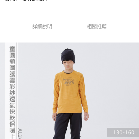
4.訂單成立30分鐘內，如未前往確認交易或遇審核未通過，訂單將自動取
貨到付款
１．簡單：不需註冊會員、不需綁卡、不需儲值。
消。如遇「轉專審核」未通過狀況，表示未達大哥付你分期系統評分，恕無
２．便利：只要手機號碼，簡訊認證，即可結帳。
法說明評估內容。
３．安心：先確認商品／服務後，再付款。
【繳款方式說明】
運送方式
1.分期款項不併入電信帳單，「大哥付你分期」於每月結算日後寄送繳費提
詳細說明
相關推薦
【「AFTEE先享後付」結帳流程】
全家取貨付款
醒簡訊。
１．於結帳方式選擇「AFTEE先享後付」後，將跳轉至「AFTEE先享後付」
2.透過簡訊連結打開帳單後，可選擇「超商條碼／台灣大直營門市／銀行轉
每筆NT$60，滿NT$499(含以上)免運費
結帳頁面，進行簡訊認證並確認金額後，即可完成結帳。
帳／街口支付／iPASS MONEY」等通路繳費。
２．訂單成立數日內，您將收到繳費通知簡訊。
7-11取貨付款
３．收到繳費通知簡訊後14天內，點擊此簡訊中的連結，可透過四大超商／
【注意事項】
ATM／網路銀行／等多元方式進行付款，方視為交易完成。
每筆NT$60，滿NT$799(含以上)免運費
1.本服務係由「台灣大哥大股份有限公司」（以下簡稱本公司）所提供，讓
※ 請注意：結帳手續完成當下不需立刻繳費，但若您需要取消訂單，請聯絡
用戶於交易時，得透過本服務購買商品或服務，並由商店將買賣／分期付款
購買商品的店家。未經商家同意取消之訂單仍視為有效，需透過AFTEE先享
宅配
買賣價金債權讓與本公司後，依約使用本公司帳單繳交帳款。
後付繳納相關費用。
2.基於同意付款使用「大哥付你分期」之契約關係目的，商店將以您的個人
每筆NT$100，滿NT$799(含以上)免運費
※ 交易是否成功請以「AFTEE先享後付 」之結帳頁面顯示為準，若有關於
資料（包含姓名、電話或地址）提供予台灣大哥大進項蒐集、處理及利用，
是否繳費成功／繳費後需取消欲退款等相關疑問，請聯繫「AFTEE先享後付
由本公司與您本人進行分期帳單所需資料之確認、核對及更正。
客戶支援中心」
https://netprotections.freshdesk.com/support/home
付款後門市自取
3.完整用戶服務條款，請詳閱以下連結：
https://oppay.tw/userRule
免運費
【注意事項】
１．透過由恩沛科技股份有限公司提供之「AFTEE先享後付」服務完成之交
貨到付款
易，需依本服務之必要範圍內提供個人資料，並將交易相關給付款項請求債
權轉讓予恩沛科技股份有限公司。
每筆NT$130，滿NT$3,000(含以上)免運費
２．關於個人資料處理事宜，請瀏覽以下網址：
https://aftee.tw/terms/#terms3
３．未成年的使用者請事先徵得法定代理人或監護人之同意方可使用
「AFTEE先享後付」，若未經同意申辦者引起之損失，本公司不負相關責