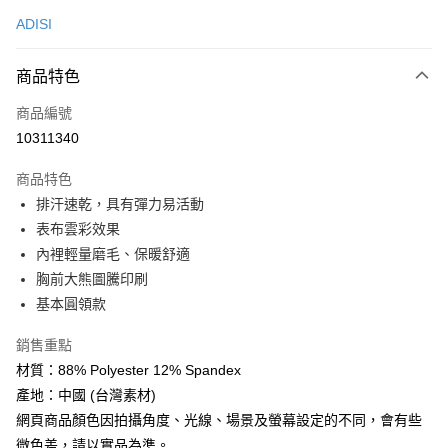
信用卡一次付款
ADISI
超商取貨付款
商品特色
LINE Pay
商品編號
Apple Pay
10311340
街口支付
商品特色
悠遊付
排汗速乾，具有彈力易活動
Google Pay
表布雲彩效果
內裡輕量磨毛、保暖舒適
全盈+PAY
胸前大熊圖騰印刷
大哥付你分期
基本圓領款
相關說明
銷售重點
【大哥付你分期使用說明】
AFTEE先享後付
1.本服務由台灣大哥大提供，台灣大哥大用戶可立即使用無須另外申請。
材質：88% Polyester 12% Spandex
2.付款方式選擇「大哥付你分期」，訂單成立後會自動跳轉到大哥付的交易
相關說明
產地：中國 (台灣素材)
流程，驗證手機門號後，選擇欲分期的期數、繳款截止日，確認付款後即完
【關於「AFTEE先享後付」】
成交易。
網頁商品顏色因拍攝角度、光線、場景及螢幕設定的不同，會有些
ATM付款
AFTEE先享後付是「在收到商品之後才付款」的支付方式。 讓您購物簡單
3.實際核准額度、可分期數及費用金額請依後續交易確認頁面所載為準。
微色差，請以實品為準。
便利好安心！