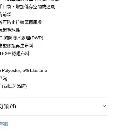
手口袋，增加儲存空間或通風
y
胸前袋
片可防止拉鍊摩擦肌膚
抗起毛球性
分期
C 的防潑水處理(DWR)
你分期使用說明】
棄塑膠瓶再生布料
享後付
由台灣大哥大提供，台灣大哥大用戶可立即使用無須另外申請。
-TEX® 認證布料
式選擇「大哥付你分期」，訂單成立後會自動跳轉到大哥付的交易
證手機門號後，選擇欲分期的期數、繳款截止日，確認付款後即
FTEE先享後付」】
。
先享後付是「在收到商品之後才付款」的支付方式。 讓您購物簡單
olyester, 5% Elastane
准額度、可分期數及費用金額請依後續交易確認頁面所載為準。
心！
75g
立30分鐘內，如未前往確認交易或遇審核未通過，訂單將自動取
：不需註冊會員、不需綁卡、不需儲值。
「轉專審核」未通過狀況，表示未達大哥付你分期系統評分，恕
：只要手機號碼，簡訊認證，即可結帳。
 (西班牙品牌)
評估內容。
：先確認商品／服務後，再付款。
式說明】
項不併入電信帳單，「大哥付你分期」於每月結算日後寄送繳費提
EE先享後付」結帳流程】
類 (4)
方式選擇「AFTEE先享後付」後，將跳轉至「AFTEE先享後
付款
訊連結打開帳單後，可選擇「超商條碼／台灣大直營門市／銀行轉
頁面，進行簡訊認證並確認金額後，即可完成結帳。
付／iPASS MONEY」等通路繳費。
服飾》MEN
❚ 外套 l 背心
保暖外套/背心
0，滿NT$499(含以上)免運費
成立數日內，您將收到繳費通知簡訊。
客服
費通知簡訊後14天內，點擊此簡訊中的連結，可透過四大超商
總覽 》
項】
網路銀行／等多元方式進行付款，方視為交易完成。
付款
係由「台灣大哥大股份有限公司」（以下簡稱本公司）所提供，讓
：結帳手續完成當下不需立刻繳費，但若您需要取消訂單，請聯
0，滿NT$799(含以上)免運費
定優惠折扣↘福利專區
【服飾折抵】滿額送服飾抵用
易時，得透過本服務購買商品或服務，並由商店將買賣／分期付