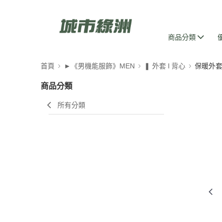
商品分類
首頁
►《男機能服飾》MEN
❚ 外套 l 背心
保暖外套
商品分類
所有分類