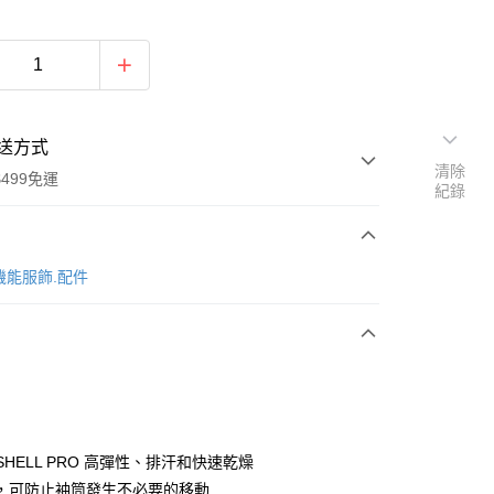
送方式
清除
499免運
紀錄
次付款
 機能服飾.配件
付款
SHELL PRO 高彈性、排汗和快速乾燥
，可防止袖筒發生不必要的移動