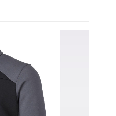
的店家。未經商家同意取消之訂單仍視為有效，需透過AFTEE
金債權讓與本公司後，依約使用本公司帳單繳交帳款。
繳納相關費用。
意付款使用「大哥付你分期」之契約關係目的，商店將以您的個人
否成功請以「AFTEE先享後付 」之結帳頁面顯示為準，若有關於
牌 分 類 總 覽 --- ❒
TERNUA
外套
含姓名、電話或地址）提供予台灣大哥大進項蒐集、處理及利
功／繳費後需取消欲退款等相關疑問，請聯繫「AFTEE先享後
00，滿NT$799(含以上)免運費
公司與您本人進行分期帳單所需資料之確認、核對及更正。
援中心」
https://netprotections.freshdesk.com/support/home
戶服務條款，請詳閱以下連結：
https://oppay.tw/userRule
市自取
項】
恩沛科技股份有限公司提供之「AFTEE先享後付」服務完成之
依本服務之必要範圍內提供個人資料，並將交易相關給付款項請
讓予恩沛科技股份有限公司。
個人資料處理事宜，請瀏覽以下網址：
30，滿NT$3,000(含以上)免運費
ee.tw/terms/#terms3
年的使用者請事先徵得法定代理人或監護人之同意方可使用
E先享後付」，若未經同意申辦者引起之損失，本公司不負相關責
AFTEE先享後付」時，將依據個別帳號之用戶狀況，依本公司
核予不同之上限額度；若仍有額度不足之情形，本公司將視審查
用戶進行身份認證。
一人註冊多個帳號或使用他人資訊註冊。若發現惡意使用之情
科技股份有限公司將有權停止該用戶之使用額度並採取法律行