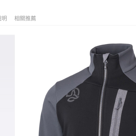
絡購買商品
券專區
款買賣價
先享後付
宅配
2.基於同
※ 交易是
❒ --- 品 
資料（包
是否繳費成
說明
相關推薦
每筆NT$1
用，由本
付客戶支
3.完整用
付款後門
【注意事
免運費
１．透過由
交易，需
貨到付款
求債權轉
２．關於
每筆NT$1
https://aft
３．未成
「AFTE
任。
４．使用「
即時審查
結果請求
５．嚴禁
形，恩沛
動。