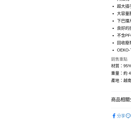
超大插
Google Pa
大容量
全盈+PAY
下巴擋
良好的
大哥付你
不含PF
相關說明
【大哥付
回收廢
AFTEE先
1.本服務
OEKO
2.付款方
相關說明
流程，驗
【關於「A
銷售重點
ATM付款
完成交易
AFTEE
材質：95% P
3.實際核
便利好安
重量：約 4
4.訂單成
貨到付款
１．簡單
消。如遇
２．便利
產地：越南
無法說明
３．安心
【繳款方
運送方式
1.分期款
【「AFT
商品相關分
醒簡訊。
１．於結帳
全家取貨
2.透過簡
付」結帳
帳／街口支
►《男機能
每筆NT$6
２．訂單
分享
３．收到繳
►《 商品
【注意事
／ATM／
7-11取貨
1.本服務
※ 請注意
每筆NT$6
❚ 網購限
用戶於交