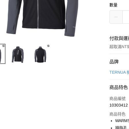
數量
付款與運
超取滿NT$
付款方式
品牌
信用卡一
TERNUA
超商取貨
商品特色
LINE Pay
商品編號
Apple Pay
10303412
商品特色
街口支付
WARM
悠遊付
拇指孔