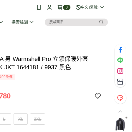
0
中文 (繁體)
探索綠洲
A 男 Warmshell Pro 立領保暖外套
 JKT 1644181 / 9937 黑色
499免運
780
L
XL
2XL