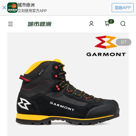
城市綠洲
開啟APP
立刻使用官方APP
0
1
/
7