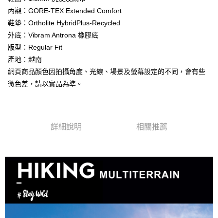
法說明評估內容。
３．安心：先確認商品／服務後，再付款。
內襯：GORE-TEX Extended Comfort
【繳款方式說明】
運送方式
1.分期款項不併入電信帳單，「大哥付你分期」於每月結算日後寄送繳費提
鞋墊：Ortholite HybridPlus-Recycled
【「AFTEE先享後付」結帳流程】
宅配
醒簡訊。
１．於結帳方式選擇「AFTEE先享後付」後，將跳轉至「AFTEE先享後付」
外底：Vibram Antrona 橡膠底
2.透過簡訊連結打開帳單後，可選擇「超商條碼／台灣大直營門市／銀行轉
每筆NT$100，滿NT$799(含以上)免運費
結帳頁面，進行簡訊認證並確認金額後，即可完成結帳。
帳／街口支付／iPASS MONEY」等通路繳費。
版型：Regular Fit
２．訂單成立數日內，您將收到繳費通知簡訊。
付款後門市自取
產地：越南
３．收到繳費通知簡訊後14天內，點擊此簡訊中的連結，可透過四大超商／
【注意事項】
ATM／網路銀行／等多元方式進行付款，方視為交易完成。
網頁商品顏色因拍攝角度、光線、場景及螢幕設定的不同，會有些
免運費
1.本服務係由「台灣大哥大股份有限公司」（以下簡稱本公司）所提供，讓
※ 請注意：結帳手續完成當下不需立刻繳費，但若您需要取消訂單，請聯絡
用戶於交易時，得透過本服務購買商品或服務，並由商店將買賣／分期付款
微色差，請以實品為準。
購買商品的店家。未經商家同意取消之訂單仍視為有效，需透過AFTEE先享
貨到付款
買賣價金債權讓與本公司後，依約使用本公司帳單繳交帳款。
後付繳納相關費用。
2.基於同意付款使用「大哥付你分期」之契約關係目的，商店將以您的個人
每筆NT$130，滿NT$3,000(含以上)免運費
※ 交易是否成功請以「AFTEE先享後付 」之結帳頁面顯示為準，若有關於
資料（包含姓名、電話或地址）提供予台灣大哥大進項蒐集、處理及利用，
是否繳費成功／繳費後需取消欲退款等相關疑問，請聯繫「AFTEE先享後付
由本公司與您本人進行分期帳單所需資料之確認、核對及更正。
客戶支援中心」
https://netprotections.freshdesk.com/support/home
3.完整用戶服務條款，請詳閱以下連結：
https://oppay.tw/userRule
詳細說明
相關推薦
【注意事項】
１．透過由恩沛科技股份有限公司提供之「AFTEE先享後付」服務完成之交
易，需依本服務之必要範圍內提供個人資料，並將交易相關給付款項請求債
權轉讓予恩沛科技股份有限公司。
２．關於個人資料處理事宜，請瀏覽以下網址：
https://aftee.tw/terms/#terms3
３．未成年的使用者請事先徵得法定代理人或監護人之同意方可使用
「AFTEE先享後付」，若未經同意申辦者引起之損失，本公司不負相關責
任。
４．使用「AFTEE先享後付」時，將依據個別帳號之用戶狀況，依本公司即