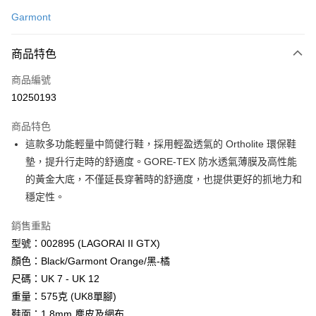
信用卡一次付款
Garmont
LINE Pay
商品特色
Apple Pay
商品編號
街口支付
10250193
悠遊付
商品特色
Google Pay
這款多功能輕量中筒健行鞋，採用輕盈透氣的 Ortholite 環保鞋
全盈+PAY
墊，提升行走時的舒適度。GORE-TEX 防水透氣薄膜及高性能
的黃金大底，不僅延長穿著時的舒適度，也提供更好的抓地力和
大哥付你分期
穩定性。
相關說明
【大哥付你分期使用說明】
銷售重點
AFTEE先享後付
1.本服務由台灣大哥大提供，台灣大哥大用戶可立即使用無須另外申請。
型號：002895 (LAGORAI II GTX)
2.付款方式選擇「大哥付你分期」，訂單成立後會自動跳轉到大哥付的交易
相關說明
流程，驗證手機門號後，選擇欲分期的期數、繳款截止日，確認付款後即完
顏色：Black/Garmont Orange/黑-橘
【關於「AFTEE先享後付」】
成交易。
ATM付款
AFTEE先享後付是「在收到商品之後才付款」的支付方式。 讓您購物簡單
尺碼：UK 7 - UK 12
3.實際核准額度、可分期數及費用金額請依後續交易確認頁面所載為準。
便利好安心！
4.訂單成立30分鐘內，如未前往確認交易或遇審核未通過，訂單將自動取
重量：575克 (UK8單腳)
貨到付款
１．簡單：不需註冊會員、不需綁卡、不需儲值。
消。如遇「轉專審核」未通過狀況，表示未達大哥付你分期系統評分，恕無
２．便利：只要手機號碼，簡訊認證，即可結帳。
鞋面：1.8mm 麂皮及網布