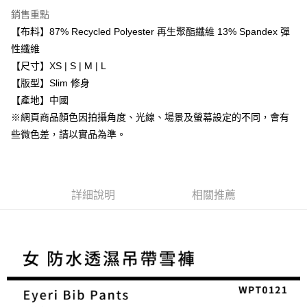
1.分期款項不併入電信帳單，「大哥付你分期」於每月結算日後寄送繳費提
銷售重點
【「AFTEE先享後付」結帳流程】
宅配
醒簡訊。
１．於結帳方式選擇「AFTEE先享後付」後，將跳轉至「AFTEE先享後付」
【布料】87% Recycled Polyester 再生聚酯纖維 13% Spandex 彈
2.透過簡訊連結打開帳單後，可選擇「超商條碼／台灣大直營門市／銀行轉
每筆NT$100，滿NT$799(含以上)免運費
結帳頁面，進行簡訊認證並確認金額後，即可完成結帳。
帳／街口支付／iPASS MONEY」等通路繳費。
性纖維
２．訂單成立數日內，您將收到繳費通知簡訊。
付款後門市自取
【尺寸】XS | S | M | L
３．收到繳費通知簡訊後14天內，點擊此簡訊中的連結，可透過四大超商／
【注意事項】
ATM／網路銀行／等多元方式進行付款，方視為交易完成。
【版型】Slim 修身
免運費
1.本服務係由「台灣大哥大股份有限公司」（以下簡稱本公司）所提供，讓
※ 請注意：結帳手續完成當下不需立刻繳費，但若您需要取消訂單，請聯絡
用戶於交易時，得透過本服務購買商品或服務，並由商店將買賣／分期付款
【產地】中國
購買商品的店家。未經商家同意取消之訂單仍視為有效，需透過AFTEE先享
貨到付款
買賣價金債權讓與本公司後，依約使用本公司帳單繳交帳款。
後付繳納相關費用。
※網頁商品顏色因拍攝角度、光線、場景及螢幕設定的不同，會有
2.基於同意付款使用「大哥付你分期」之契約關係目的，商店將以您的個人
每筆NT$130，滿NT$3,000(含以上)免運費
※ 交易是否成功請以「AFTEE先享後付 」之結帳頁面顯示為準，若有關於
些微色差，請以實品為準。
資料（包含姓名、電話或地址）提供予台灣大哥大進項蒐集、處理及利用，
是否繳費成功／繳費後需取消欲退款等相關疑問，請聯繫「AFTEE先享後付
由本公司與您本人進行分期帳單所需資料之確認、核對及更正。
客戶支援中心」
https://netprotections.freshdesk.com/support/home
3.完整用戶服務條款，請詳閱以下連結：
https://oppay.tw/userRule
【注意事項】
１．透過由恩沛科技股份有限公司提供之「AFTEE先享後付」服務完成之交
詳細說明
相關推薦
易，需依本服務之必要範圍內提供個人資料，並將交易相關給付款項請求債
權轉讓予恩沛科技股份有限公司。
２．關於個人資料處理事宜，請瀏覽以下網址：
https://aftee.tw/terms/#terms3
３．未成年的使用者請事先徵得法定代理人或監護人之同意方可使用
「AFTEE先享後付」，若未經同意申辦者引起之損失，本公司不負相關責
任。
４．使用「AFTEE先享後付」時，將依據個別帳號之用戶狀況，依本公司即
時審查核予不同之上限額度；若仍有額度不足之情形，本公司將視審查結果