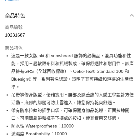
LINE Pay
商品特色
Apple Pay
商品編號
街口支付
10231687
悠遊付
商品特色
Google Pay
這是一款女版 ski 和 snowboard 服飾的必備品，兼具功能和性
全盈+PAY
能，採用三層軟殼布料和抓絨製成，確保舒適性和耐用性。該產
品擁有GRS（全球回收標準）、Oeko-Tex® Standard 100 和
大哥付你分期
Bluesign® 等一系列著名認證，證明了其可持續和道德的生產標
相關說明
準。
【大哥付你分期使用說明】
AFTEE先享後付
1.本服務由台灣大哥大提供，台灣大哥大用戶可立即使用無須另外申請。
吊帶褲修身版型，優雅實用。腰部及膝蓋處的人體工學設計方便
2.付款方式選擇「大哥付你分期」，訂單成立後會自動跳轉到大哥付的交易
相關說明
活動。底部的綁腿可防止雪進入，讓您保持乾爽舒適。
流程，驗證手機門號後，選擇欲分期的期數、繳款截止日，確認付款後即完
【關於「AFTEE先享後付」】
帶有防水拉鍊的插手口袋，可確保隨身物品乾燥。正面拉鍊開
成交易。
ATM付款
AFTEE先享後付是「在收到商品之後才付款」的支付方式。 讓您購物簡單
3.實際核准額度、可分期數及費用金額請依後續交易確認頁面所載為準。
口、可調節肩帶和褲子下擺處的按扣，使其實用又舒適。
便利好安心！
4.訂單成立30分鐘內，如未前往確認交易或遇審核未通過，訂單將自動取
貨到付款
１．簡單：不需註冊會員、不需綁卡、不需儲值。
防水性 Waterproofness：10000
消。如遇「轉專審核」未通過狀況，表示未達大哥付你分期系統評分，恕無
２．便利：只要手機號碼，簡訊認證，即可結帳。
法說明評估內容。
透濕度 Breathability：10000
３．安心：先確認商品／服務後，再付款。
【繳款方式說明】
運送方式