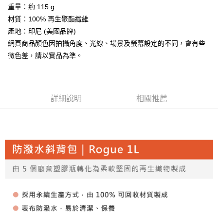
【「AFTEE先享後付」結帳流程】
全家取貨付款
重量：約 115 g
醒簡訊。
１．於結帳方式選擇「AFTEE先享後付」後，將跳轉至「AFTEE先享後付」
2.透過簡訊連結打開帳單後，可選擇「超商條碼／台灣大直營門市／銀行轉
每筆NT$60，滿NT$499(含以上)免運費
材質：100% 再生聚酯纖維
結帳頁面，進行簡訊認證並確認金額後，即可完成結帳。
帳／街口支付／iPASS MONEY」等通路繳費。
２．訂單成立數日內，您將收到繳費通知簡訊。
產地：印尼 (美國品牌)
7-11取貨付款
３．收到繳費通知簡訊後14天內，點擊此簡訊中的連結，可透過四大超商／
【注意事項】
網頁商品顏色因拍攝角度、光線、場景及螢幕設定的不同，會有些
ATM／網路銀行／等多元方式進行付款，方視為交易完成。
每筆NT$60，滿NT$799(含以上)免運費
1.本服務係由「台灣大哥大股份有限公司」（以下簡稱本公司）所提供，讓
※ 請注意：結帳手續完成當下不需立刻繳費，但若您需要取消訂單，請聯絡
微色差，請以實品為準。
用戶於交易時，得透過本服務購買商品或服務，並由商店將買賣／分期付款
購買商品的店家。未經商家同意取消之訂單仍視為有效，需透過AFTEE先享
宅配
買賣價金債權讓與本公司後，依約使用本公司帳單繳交帳款。
後付繳納相關費用。
2.基於同意付款使用「大哥付你分期」之契約關係目的，商店將以您的個人
每筆NT$100，滿NT$799(含以上)免運費
※ 交易是否成功請以「AFTEE先享後付 」之結帳頁面顯示為準，若有關於
資料（包含姓名、電話或地址）提供予台灣大哥大進項蒐集、處理及利用，
是否繳費成功／繳費後需取消欲退款等相關疑問，請聯繫「AFTEE先享後付
由本公司與您本人進行分期帳單所需資料之確認、核對及更正。
客戶支援中心」
詳細說明
https://netprotections.freshdesk.com/support/home
相關推薦
付款後門市自取
3.完整用戶服務條款，請詳閱以下連結：
https://oppay.tw/userRule
免運費
【注意事項】
１．透過由恩沛科技股份有限公司提供之「AFTEE先享後付」服務完成之交
貨到付款
易，需依本服務之必要範圍內提供個人資料，並將交易相關給付款項請求債
權轉讓予恩沛科技股份有限公司。
每筆NT$130，滿NT$3,000(含以上)免運費
２．關於個人資料處理事宜，請瀏覽以下網址：
https://aftee.tw/terms/#terms3
３．未成年的使用者請事先徵得法定代理人或監護人之同意方可使用
「AFTEE先享後付」，若未經同意申辦者引起之損失，本公司不負相關責
任。
４．使用「AFTEE先享後付」時，將依據個別帳號之用戶狀況，依本公司即
時審查核予不同之上限額度；若仍有額度不足之情形，本公司將視審查結果
請求用戶進行身份認證。