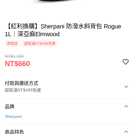
【紅利換購】Sherpani 防潑水斜背包 Rogue
1L｜深亞麻Elmwood
買就送
超取滿NT$499免運
NT$1,100
NT$660
付款與運送方式
超取滿NT$499免運
付款方式
品牌
信用卡一次付款
Sherpani
超商取貨付款
商品特色
LINE Pay