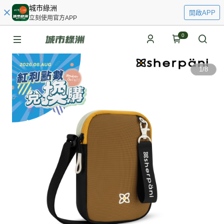
城市綠洲
開啟APP
立刻使用官方APP
0
1
/
8