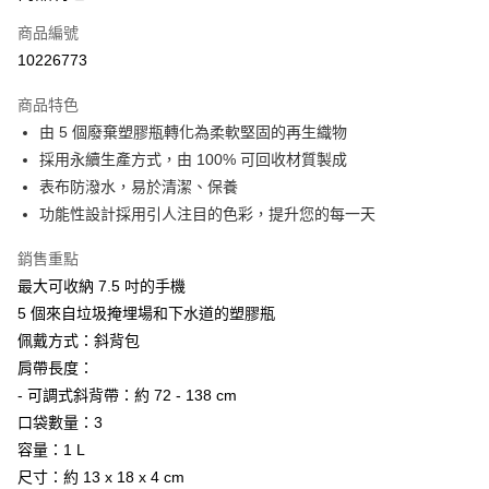
商品編號
Apple Pay
10226773
街口支付
商品特色
悠遊付
由 5 個廢棄塑膠瓶轉化為柔軟堅固的再生織物
Google Pay
採用永續生產方式，由 100% 可回收材質製成
表布防潑水，易於清潔、保養
全盈+PAY
功能性設計採用引人注目的色彩，提升您的每一天
大哥付你分期
銷售重點
相關說明
最大可收納 7.5 吋的手機
【大哥付你分期使用說明】
AFTEE先享後付
1.本服務由台灣大哥大提供，台灣大哥大用戶可立即使用無須另外申請。
5 個來自垃圾掩埋場和下水道的塑膠瓶
2.付款方式選擇「大哥付你分期」，訂單成立後會自動跳轉到大哥付的交易
相關說明
佩戴方式：斜背包
流程，驗證手機門號後，選擇欲分期的期數、繳款截止日，確認付款後即完
【關於「AFTEE先享後付」】
成交易。
肩帶長度：
ATM付款
AFTEE先享後付是「在收到商品之後才付款」的支付方式。 讓您購物簡單
3.實際核准額度、可分期數及費用金額請依後續交易確認頁面所載為準。
- 可調式斜背帶：約 72 - 138 cm
便利好安心！
4.訂單成立30分鐘內，如未前往確認交易或遇審核未通過，訂單將自動取
貨到付款
１．簡單：不需註冊會員、不需綁卡、不需儲值。
口袋數量：3
消。如遇「轉專審核」未通過狀況，表示未達大哥付你分期系統評分，恕無
２．便利：只要手機號碼，簡訊認證，即可結帳。
法說明評估內容。
容量：1 L
３．安心：先確認商品／服務後，再付款。
【繳款方式說明】
運送方式
尺寸：約 13 x 18 x 4 cm
1.分期款項不併入電信帳單，「大哥付你分期」於每月結算日後寄送繳費提