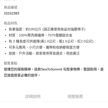
商品編號
Apple Pay
10152383
街口支付
商品特色
悠遊付
負重強度：約100公斤 (請正確使用商品勿強壓帶子)
Google Pay
材質：100%聚丙烯織帶、7075電鍍鋁合金
有 3 種長度可供選擇(黃1.0公尺、藍1.5公尺、紅2.0公尺)
全盈+PAY
可多元應用，小巧方便，攜帶和收納都相當方便
大哥付你分期
旅遊、戶外活動、居家使用等皆適合，用途廣泛
相關說明
銷售重點
【大哥付你分期使用說明】
AFTEE先享後付
1.本服務由台灣大哥大提供，台灣大哥大用戶可立即使用無須另外申請。
發揮您的探險精神，這款SeaToSummit 勾型束物帶，堅固耐用，是
2.付款方式選擇「大哥付你分期」，訂單成立後會自動跳轉到大哥付的交易
相關說明
您旅遊居家必備的旅伴。
流程，驗證手機門號後，選擇欲分期的期數、繳款截止日，確認付款後即完
【關於「AFTEE先享後付」】
成交易。
ATM付款
AFTEE先享後付是「在收到商品之後才付款」的支付方式。 讓您購物簡單
3.實際核准額度、可分期數及費用金額請依後續交易確認頁面所載為準。
便利好安心！
4.訂單成立30分鐘內，如未前往確認交易或遇審核未通過，訂單將自動取
貨到付款
１．簡單：不需註冊會員、不需綁卡、不需儲值。
消。如遇「轉專審核」未通過狀況，表示未達大哥付你分期系統評分，恕無
２．便利：只要手機號碼，簡訊認證，即可結帳。
詳細說明
相關推薦
法說明評估內容。
３．安心：先確認商品／服務後，再付款。
【繳款方式說明】
運送方式
1.分期款項不併入電信帳單，「大哥付你分期」於每月結算日後寄送繳費提