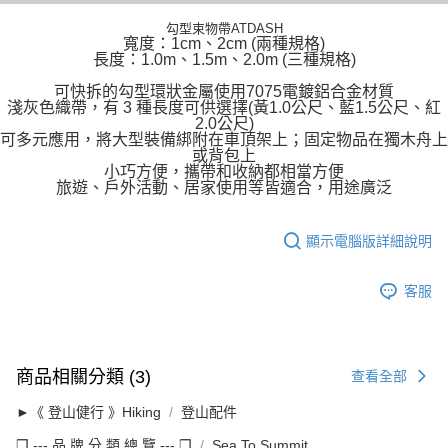
勾型束物帶ATDASH
寬度：1cm、2cm (兩種規格)
長度：1.0m、1.5m、2.0m (三種規格)
可快拆的勾型環狀金屬使用7075電鍍鋁合金材質
淺灰色織帶，有 3 種長度可供選擇(黃1.0公尺、藍1.5公尺、紅
2.0公尺)
可多元應用，將大型裝備綁附在車頂架上；固定物品在獨木舟上
或背包上
小巧方便，攜帶和收納都相當方便
旅遊、戶外活動、居家使用等皆適合，用途廣泛
顯示電腦版詳細說明
客服
商品相關分類 (3)
查看全部
►《 登山健行 》Hiking
登山配件
❒ --- 品 牌 分 類 總 覽 --- ❒
Sea To Summit