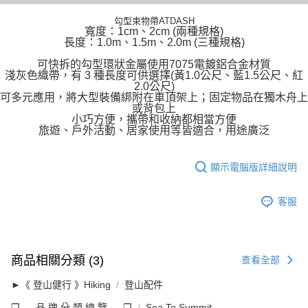
勾型束物帶ATDASH
寬度：1cm、2cm (兩種規格)
長度：1.0m、1.5m、2.0m (三種規格)
可快拆的勾型環狀金屬使用7075電鍍鋁合金材質
淺灰色織帶，有 3 種長度可供選擇(黃1.0公尺、藍1.5公尺、紅
2.0公尺)
可多元應用，將大型裝備綁附在車頂架上；固定物品在獨木舟上
或背包上
小巧方便，攜帶和收納都相當方便
旅遊、戶外活動、居家使用等皆適合，用途廣泛
顯示電腦版詳細說明
客服
商品相關分類 (3)
查看全部
►《 登山健行 》Hiking
登山配件
❒ --- 品 牌 分 類 總 覽 --- ❒
Sea To Summit