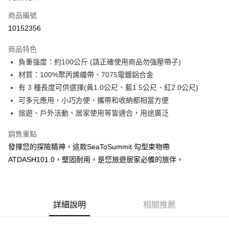
商品編號
Apple Pay
10152356
街口支付
商品特色
悠遊付
負重強度：約100公斤 (請正確使用商品勿強壓帶子)
Google Pay
材質：100%聚丙烯織帶、7075電鍍鋁合金
有 3 種長度可供選擇(黃1.0公尺、藍1.5公尺、紅2.0公尺)
全盈+PAY
可多元應用，小巧方便，攜帶和收納都相當方便
大哥付你分期
旅遊、戶外活動、居家使用等皆適合，用途廣泛
相關說明
銷售重點
【大哥付你分期使用說明】
AFTEE先享後付
1.本服務由台灣大哥大提供，台灣大哥大用戶可立即使用無須另外申請。
發揮您的探險精神，這款SeaToSummit 勾型束物帶
2.付款方式選擇「大哥付你分期」，訂單成立後會自動跳轉到大哥付的交易
相關說明
ATDASH101.0，堅固耐用，是您旅遊居家必備的旅伴。
流程，驗證手機門號後，選擇欲分期的期數、繳款截止日，確認付款後即完
【關於「AFTEE先享後付」】
成交易。
ATM付款
AFTEE先享後付是「在收到商品之後才付款」的支付方式。 讓您購物簡單
3.實際核准額度、可分期數及費用金額請依後續交易確認頁面所載為準。
便利好安心！
4.訂單成立30分鐘內，如未前往確認交易或遇審核未通過，訂單將自動取
貨到付款
１．簡單：不需註冊會員、不需綁卡、不需儲值。
消。如遇「轉專審核」未通過狀況，表示未達大哥付你分期系統評分，恕無
２．便利：只要手機號碼，簡訊認證，即可結帳。
詳細說明
相關推薦
法說明評估內容。
３．安心：先確認商品／服務後，再付款。
【繳款方式說明】
運送方式
1.分期款項不併入電信帳單，「大哥付你分期」於每月結算日後寄送繳費提