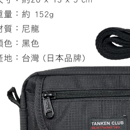
【注意事
免運費
１．透過由
交易，需
貨到付款
求債權轉
２．關於
每筆NT$1
https://aft
３．未成
「AFTE
任。
４．使用「
即時審查
結果請求
５．嚴禁
形，恩沛
動。