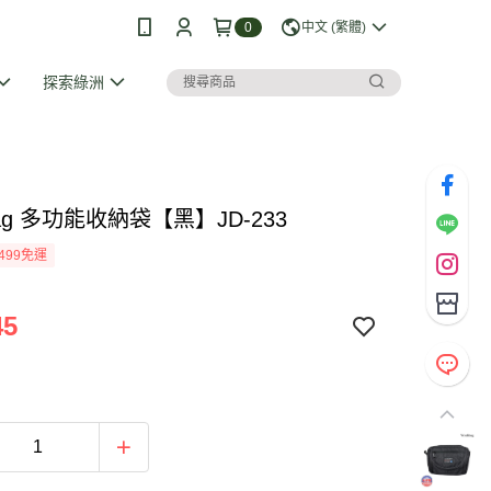
0
中文 (繁體)
探索綠洲
bag 多功能收納袋【黑】JD-233
499免運
45