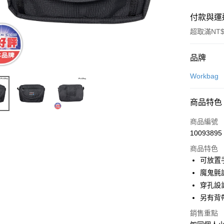
付款與運
超取滿NT$
付款方式
品牌
信用卡一
Workbag
超商取貨
商品特色
LINE Pay
商品編號
Apple Pay
10093895
商品特色
街口支付
可放置
悠遊付
魔鬼氈
穿孔設
Google Pa
另有背
全盈+PAY
銷售重點
大哥付你