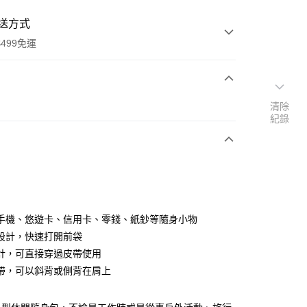
送方式
499免運
次付款
清除
紀錄
付款
手機、悠遊卡、信用卡、零錢、紙鈔等隨身小物
設計，快速打開前袋
計，可直接穿過皮帶使用
y
帶，可以斜背或側背在肩上
分期