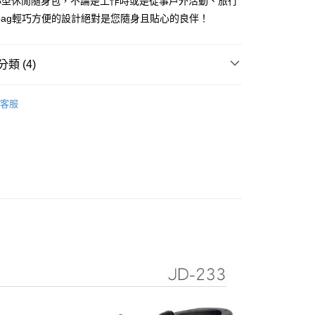
小型休閒隨身包，不論是工作時或是從事戶外活動、旅行
kbag輕巧方便的設計絕對是您隨身且貼心的良伴！
你分期使用說明】
享後付
由台灣大哥大提供，台灣大哥大用戶可立即使用無須另外申請。
式選擇「大哥付你分期」，訂單成立後會自動跳轉到大哥付的交易
類 (4)
證手機門號後，選擇欲分期的期數、繳款截止日，確認付款後即
FTEE先享後付」】
。
先享後付是「在收到商品之後才付款」的支付方式。 讓您購物簡單
牌 分 類 總 覽 --- ❒
Workbag
准額度、可分期數及費用金額請依後續交易確認頁面所載為準。
心！
客服
立30分鐘內，如未前往確認交易或遇審核未通過，訂單將自動取
：不需註冊會員、不需綁卡、不需儲值。
總覽 》
「轉專審核」未通過狀況，表示未達大哥付你分期系統評分，恕
：只要手機號碼，簡訊認證，即可結帳。
評估內容。
：先確認商品／服務後，再付款。
ag & Backbag
小型收納包
式說明】
項不併入電信帳單，「大哥付你分期」於每月結算日後寄送繳費提
EE先享後付」結帳流程】
 》Travel & Home
行李箱．收納整理
隨身小
方式選擇「AFTEE先享後付」後，將跳轉至「AFTEE先享後
付款
訊連結打開帳單後，可選擇「超商條碼／台灣大直營門市／銀行轉
頁面，進行簡訊認證並確認金額後，即可完成結帳。
付／iPASS MONEY」等通路繳費。
0，滿NT$499(含以上)免運費
成立數日內，您將收到繳費通知簡訊。
費通知簡訊後14天內，點擊此簡訊中的連結，可透過四大超商
項】
網路銀行／等多元方式進行付款，方視為交易完成。
付款
係由「台灣大哥大股份有限公司」（以下簡稱本公司）所提供，讓
：結帳手續完成當下不需立刻繳費，但若您需要取消訂單，請聯
0，滿NT$799(含以上)免運費
易時，得透過本服務購買商品或服務，並由商店將買賣／分期付
的店家。未經商家同意取消之訂單仍視為有效，需透過AFTEE
金債權讓與本公司後，依約使用本公司帳單繳交帳款。
繳納相關費用。
意付款使用「大哥付你分期」之契約關係目的，商店將以您的個人
否成功請以「AFTEE先享後付 」之結帳頁面顯示為準，若有關於
含姓名、電話或地址）提供予台灣大哥大進項蒐集、處理及利
功／繳費後需取消欲退款等相關疑問，請聯繫「AFTEE先享後
00，滿NT$799(含以上)免運費
公司與您本人進行分期帳單所需資料之確認、核對及更正。
援中心」
https://netprotections.freshdesk.com/support/home
戶服務條款，請詳閱以下連結：
https://oppay.tw/userRule
市自取