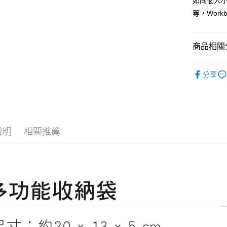
如同個人
相關說明
等，Wor
【大哥付
AFTEE先
1.本服務
2.付款方
相關說明
商品相關分
流程，驗
【關於「A
ATM付款
完成交易
AFTEE
❒ --- 品 
3.實際核
便利好安
分享
4.訂單成
貨到付款
１．簡單
►《 商品
消。如遇
２．便利
無法說明
３．安心
各式包款 l B
【繳款方
運送方式
1.分期款
【「AFT
►《 旅行居家
醒簡訊。
１．於結帳
包/零錢包
全家取貨
說明
相關推薦
2.透過簡
付」結帳
帳／街口支
每筆NT$6
２．訂單
３．收到繳
【注意事
／ATM／
7-11取貨
1.本服務
※ 請注意
每筆NT$6
用戶於交
絡購買商品
款買賣價
先享後付
宅配
2.基於同
※ 交易是
資料（包
是否繳費成
每筆NT$1
用，由本
付客戶支
3.完整用
付款後門