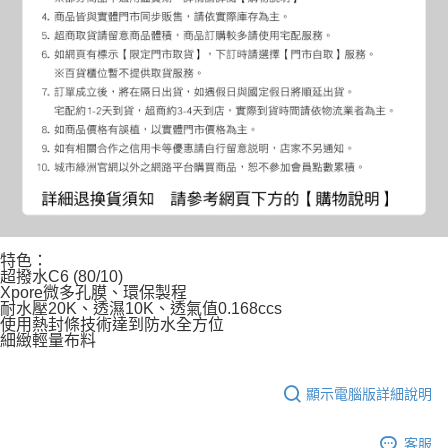
特色：
超撥水C6 (80/10)
Xpore微多孔膜、環保製程
耐水壓20K、透濕10K、透氣值0.168ccs
使用熱封條技術達到防水全方位
細緻輕量布料
顯示電腦版詳細說明
客服