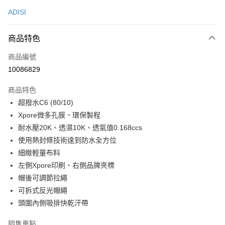
信用卡一次付款
ADISI
超商取貨付款
商品特色
LINE Pay
商品編號
Apple Pay
10086829
街口支付
商品特色
悠遊付
超撥水C6 (80/10)
Google Pay
Xpore微多孔膜、環保製程
耐水壓20K、透濕10K、透氣值0.168ccs
全盈+PAY
使用熱封條技術達到防水全方位
大哥付你分期
細緻輕量布料
相關說明
左側Xpore印刷、右側品牌夾標
【大哥付你分期使用說明】
帽後可調節拉繩
AFTEE先享後付
1.本服務由台灣大哥大提供，台灣大哥大用戶可立即使用無須另外申請。
可拆式反光帽繩
2.付款方式選擇「大哥付你分期」，訂單成立後會自動跳轉到大哥付的交易
相關說明
流程，驗證手機門號後，選擇欲分期的期數、繳款截止日，確認付款後即完
頭圍內側吸排快乾汗帶
【關於「AFTEE先享後付」】
成交易。
ATM付款
AFTEE先享後付是「在收到商品之後才付款」的支付方式。 讓您購物簡單
3.實際核准額度、可分期數及費用金額請依後續交易確認頁面所載為準。
銷售重點
便利好安心！