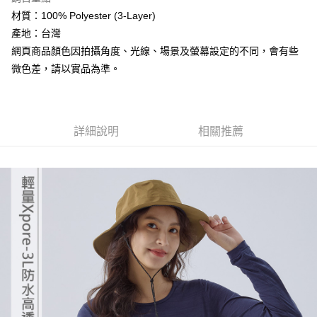
4.訂單成立30分鐘內，如未前往確認交易或遇審核未通過，訂單將自動取
貨到付款
１．簡單：不需註冊會員、不需綁卡、不需儲值。
材質：100% Polyester (3-Layer)
消。如遇「轉專審核」未通過狀況，表示未達大哥付你分期系統評分，恕無
２．便利：只要手機號碼，簡訊認證，即可結帳。
法說明評估內容。
產地：台灣
３．安心：先確認商品／服務後，再付款。
【繳款方式說明】
運送方式
網頁商品顏色因拍攝角度、光線、場景及螢幕設定的不同，會有些
1.分期款項不併入電信帳單，「大哥付你分期」於每月結算日後寄送繳費提
【「AFTEE先享後付」結帳流程】
全家取貨付款
微色差，請以實品為準。
醒簡訊。
１．於結帳方式選擇「AFTEE先享後付」後，將跳轉至「AFTEE先享後付」
2.透過簡訊連結打開帳單後，可選擇「超商條碼／台灣大直營門市／銀行轉
每筆NT$60，滿NT$499(含以上)免運費
結帳頁面，進行簡訊認證並確認金額後，即可完成結帳。
帳／街口支付／iPASS MONEY」等通路繳費。
２．訂單成立數日內，您將收到繳費通知簡訊。
7-11取貨付款
３．收到繳費通知簡訊後14天內，點擊此簡訊中的連結，可透過四大超商／
【注意事項】
ATM／網路銀行／等多元方式進行付款，方視為交易完成。
每筆NT$60，滿NT$799(含以上)免運費
詳細說明
相關推薦
1.本服務係由「台灣大哥大股份有限公司」（以下簡稱本公司）所提供，讓
※ 請注意：結帳手續完成當下不需立刻繳費，但若您需要取消訂單，請聯絡
用戶於交易時，得透過本服務購買商品或服務，並由商店將買賣／分期付款
購買商品的店家。未經商家同意取消之訂單仍視為有效，需透過AFTEE先享
宅配
買賣價金債權讓與本公司後，依約使用本公司帳單繳交帳款。
後付繳納相關費用。
2.基於同意付款使用「大哥付你分期」之契約關係目的，商店將以您的個人
每筆NT$100，滿NT$799(含以上)免運費
※ 交易是否成功請以「AFTEE先享後付 」之結帳頁面顯示為準，若有關於
資料（包含姓名、電話或地址）提供予台灣大哥大進項蒐集、處理及利用，
是否繳費成功／繳費後需取消欲退款等相關疑問，請聯繫「AFTEE先享後付
由本公司與您本人進行分期帳單所需資料之確認、核對及更正。
客戶支援中心」
https://netprotections.freshdesk.com/support/home
付款後門市自取
3.完整用戶服務條款，請詳閱以下連結：
https://oppay.tw/userRule
免運費
【注意事項】
１．透過由恩沛科技股份有限公司提供之「AFTEE先享後付」服務完成之交
貨到付款
易，需依本服務之必要範圍內提供個人資料，並將交易相關給付款項請求債
權轉讓予恩沛科技股份有限公司。
每筆NT$130，滿NT$3,000(含以上)免運費
２．關於個人資料處理事宜，請瀏覽以下網址：
https://aftee.tw/terms/#terms3
３．未成年的使用者請事先徵得法定代理人或監護人之同意方可使用
「AFTEE先享後付」，若未經同意申辦者引起之損失，本公司不負相關責