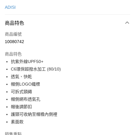
信用卡一次付款
ADISI
超商取貨付款
商品特色
LINE Pay
商品編號
Apple Pay
10080742
街口支付
商品特色
悠遊付
抗紫外線UPF50+
Google Pay
C6環保超撥水加工 (80/10)
透氣、快乾
全盈+PAY
帽側LOGO織標
大哥付你分期
可拆式頸繩
相關說明
帽側網布透氣孔
【大哥付你分期使用說明】
帽後調節扣
AFTEE先享後付
1.本服務由台灣大哥大提供，台灣大哥大用戶可立即使用無須另外申請。
護頸可收納至帽檐內側裡
2.付款方式選擇「大哥付你分期」，訂單成立後會自動跳轉到大哥付的交易
相關說明
流程，驗證手機門號後，選擇欲分期的期數、繳款截止日，確認付款後即完
素面款
【關於「AFTEE先享後付」】
成交易。
ATM付款
AFTEE先享後付是「在收到商品之後才付款」的支付方式。 讓您購物簡單
3.實際核准額度、可分期數及費用金額請依後續交易確認頁面所載為準。
銷售重點
便利好安心！