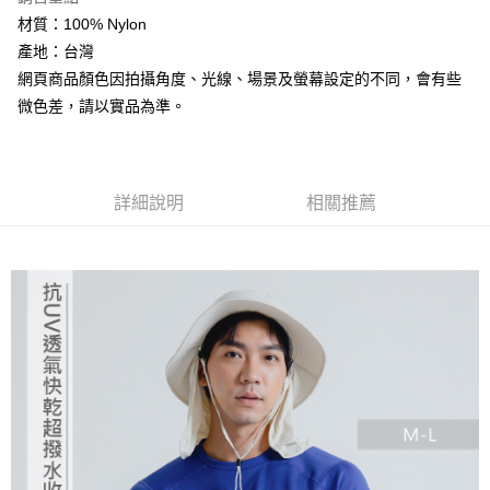
4.訂單成立30分鐘內，如未前往確認交易或遇審核未通過，訂單將自動取
貨到付款
１．簡單：不需註冊會員、不需綁卡、不需儲值。
材質：100% Nylon
消。如遇「轉專審核」未通過狀況，表示未達大哥付你分期系統評分，恕無
２．便利：只要手機號碼，簡訊認證，即可結帳。
法說明評估內容。
產地：台灣
３．安心：先確認商品／服務後，再付款。
【繳款方式說明】
運送方式
網頁商品顏色因拍攝角度、光線、場景及螢幕設定的不同，會有些
1.分期款項不併入電信帳單，「大哥付你分期」於每月結算日後寄送繳費提
【「AFTEE先享後付」結帳流程】
全家取貨付款
微色差，請以實品為準。
醒簡訊。
１．於結帳方式選擇「AFTEE先享後付」後，將跳轉至「AFTEE先享後付」
2.透過簡訊連結打開帳單後，可選擇「超商條碼／台灣大直營門市／銀行轉
每筆NT$60，滿NT$499(含以上)免運費
結帳頁面，進行簡訊認證並確認金額後，即可完成結帳。
帳／街口支付／iPASS MONEY」等通路繳費。
２．訂單成立數日內，您將收到繳費通知簡訊。
7-11取貨付款
３．收到繳費通知簡訊後14天內，點擊此簡訊中的連結，可透過四大超商／
【注意事項】
ATM／網路銀行／等多元方式進行付款，方視為交易完成。
每筆NT$60，滿NT$799(含以上)免運費
詳細說明
相關推薦
1.本服務係由「台灣大哥大股份有限公司」（以下簡稱本公司）所提供，讓
※ 請注意：結帳手續完成當下不需立刻繳費，但若您需要取消訂單，請聯絡
用戶於交易時，得透過本服務購買商品或服務，並由商店將買賣／分期付款
購買商品的店家。未經商家同意取消之訂單仍視為有效，需透過AFTEE先享
宅配
買賣價金債權讓與本公司後，依約使用本公司帳單繳交帳款。
後付繳納相關費用。
2.基於同意付款使用「大哥付你分期」之契約關係目的，商店將以您的個人
每筆NT$100，滿NT$799(含以上)免運費
※ 交易是否成功請以「AFTEE先享後付 」之結帳頁面顯示為準，若有關於
資料（包含姓名、電話或地址）提供予台灣大哥大進項蒐集、處理及利用，
是否繳費成功／繳費後需取消欲退款等相關疑問，請聯繫「AFTEE先享後付
由本公司與您本人進行分期帳單所需資料之確認、核對及更正。
客戶支援中心」
https://netprotections.freshdesk.com/support/home
付款後門市自取
3.完整用戶服務條款，請詳閱以下連結：
https://oppay.tw/userRule
免運費
【注意事項】
１．透過由恩沛科技股份有限公司提供之「AFTEE先享後付」服務完成之交
貨到付款
易，需依本服務之必要範圍內提供個人資料，並將交易相關給付款項請求債
權轉讓予恩沛科技股份有限公司。
每筆NT$130，滿NT$3,000(含以上)免運費
２．關於個人資料處理事宜，請瀏覽以下網址：
https://aftee.tw/terms/#terms3
３．未成年的使用者請事先徵得法定代理人或監護人之同意方可使用
「AFTEE先享後付」，若未經同意申辦者引起之損失，本公司不負相關責