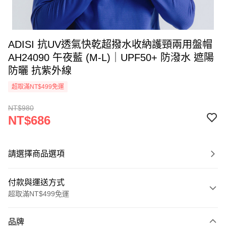
ADISI 抗UV透氣快乾超撥水收納護頸兩用盤帽
AH24090 午夜藍 (M-L)｜UPF50+ 防潑水 遮陽
防曬 抗紫外線
超取滿NT$499免運
NT$980
NT$686
請選擇商品選項
付款與運送方式
超取滿NT$499免運
付款方式
品牌